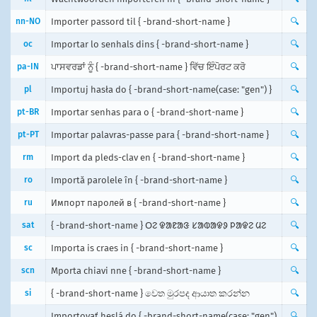
nn-NO
Importer passord til { -brand-short-name }
🔍
oc
Importar lo senhals dins { -brand-short-name }
🔍
pa-IN
ਪਾਸਵਰਡਾਂ ਨੂੰ { -brand-short-name } ਵਿੱਚ ਇੰਪੋਰਟ ਕਰੋ
🔍
pl
Importuj hasła do { -brand-short-name(case: "gen") }
🔍
pt-BR
Importar senhas para o { -brand-short-name }
🔍
pt-PT
Importar palavras-passe para { -brand-short-name }
🔍
rm
Import da pleds-clav en { -brand-short-name }
🔍
ro
Importă parolele în { -brand-short-name }
🔍
ru
Импорт паролей в { -brand-short-name }
🔍
sat
{ -brand-short-name } ᱛᱮ ᱫᱟᱱᱟᱝ ᱥᱟᱵᱟᱫᱽ ᱞᱟᱫᱮ ᱢᱮ
🔍
sc
Importa is craes in { -brand-short-name }
🔍
scn
Mporta chiavi nne { -brand-short-name }
🔍
si
{ -brand-short-name } වෙත මුරපද ආයාත කරන්න
🔍
Importovať heslá do { -brand-short-name(case: "gen")
🔍