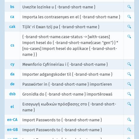
bs
Uvezite lozinke u { -brand-short-name }
🔍
ca
Importa les contrasenyes en el { -brand-short-name }
🔍
cak
Tijik' ri Ewan tzij pa { -brand-short-name }
🔍
{ -brand-short-name.case-status -> [with-cases]
🔍
Import hesel do { -brand-short-name(case: "gen") } *
cs
[no-cases] Import hesel do aplikace { -brand-short-
name } }
cy
Mewnforio Cyfrineiriau i { -brand-short-name }
🔍
da
Importer adgangskoder til { -brand-short-name }
🔍
de
Passwörter in { -brand-short-name } importieren
🔍
dsb
Gronidła do { -brand-short-name } importěrowaś
🔍
Εισαγωγή κωδικών πρόσβασης στο { -brand-short-
🔍
el
name }
en-CA
Import Passwords to { -brand-short-name }
🔍
en-GB
Import Passwords to { -brand-short-name }
🔍