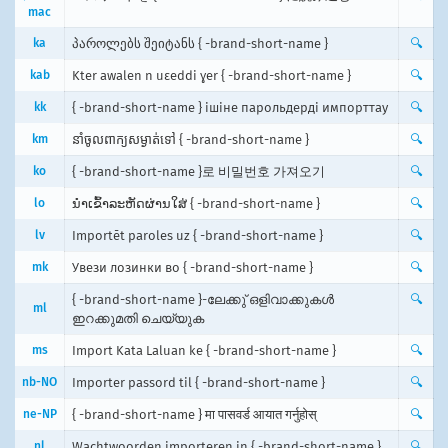
mac
ka
პაროლებს შეიტანს { -brand-short-name }
🔍
kab
Kter awalen n uεeddi ɣer { -brand-short-name }
🔍
kk
{ -brand-short-name } ішіне парольдерді импорттау
🔍
km
នាំចូលពាក្យសម្ងាត់ទៅ { -brand-short-name }
🔍
ko
{ -brand-short-name }로 비밀번호 가져오기
🔍
lo
ນຳເຂົ້າລະຫັດຜ່ານໃສ່ { -brand-short-name }
🔍
lv
Importēt paroles uz { -brand-short-name }
🔍
mk
Увези лозинки во { -brand-short-name }
🔍
{ -brand-short-name }-ലേക്കു് ഒളിവാക്കുകൾ
🔍
ml
ഇറക്കുമതി ചെയ്യുക
ms
Import Kata Laluan ke { -brand-short-name }
🔍
nb-NO
Importer passord til { -brand-short-name }
🔍
ne-NP
{ -brand-short-name } मा पासवर्ड आयात गर्नुहोस्
🔍
nl
Wachtwoorden importeren in { -brand-short-name }
🔍