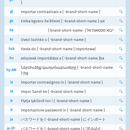
}
gl
Importar contrasinais a { -brand-short-name }
🔍
gn
Emba’egueru ñe’ẽñemi { -brand-short-name }-pe
🔍
he
ייבוא ססמאות אל { -brand-short-name }
🔍
hr
Uvezi lozinke u { -brand-short-name }
🔍
hsb
Hesła do { -brand-short-name } importować
🔍
hu
Jelszavak importálása a { -brand-short-name }ba
🔍
Ներմուծեք գաղտնաբառերը { -brand-short-name
🔍
hy-AM
}-ից
ia
Importar contrasignos in { -brand-short-name }
🔍
id
Impor Sandi ke { -brand-short-name }
🔍
is
Flytja lykilorð inn í { -brand-short-name }
🔍
it
Importazione password in { -brand-short-name }
🔍
ja
パスワードを { -brand-short-name } にインポート
🔍
ja-JP-
パスワードを { -brand-short-name } に読み込む
🔍