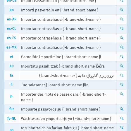
en-US
Import Passwords to { -brand-short-name }
🔍
eo
Importi pasvortojn en { -brand-short-name }
🔍
es-AR
Importar contraseñas a { -brand-short-name }
🔍
es-CL
Importar contraseñas a { -brand-short-name }
🔍
es-ES
Importar contraseñas a { -brand-short-name }
🔍
es-MX
Importar contraseñas a { -brand-short-name }
🔍
et
Paroolide importimine { -brand-short-name }i
🔍
eu
Inportatu pasahitzak { -brand-short-name }(e)ra
🔍
fa
درون‌ریزی گذرواژه‌ها به { -brand-short-name }
🔍
fi
Tuo salasanat { -brand-short-name }iin
🔍
Importer des mots de passe dans { -brand-short-
🔍
fr
name }
fur
Impuarte passwords su { -brand-short-name }
🔍
fy-NL
Wachtwurden ymportearje yn { -brand-short-name }
🔍
Ion-phortaich na faclan-faire gu { -brand-short-name
🔍
gd