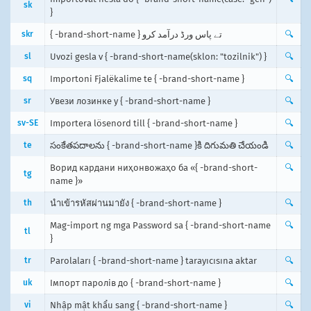
sk
}
skr
{ -brand-short-name } تے پاس ورڈ درآمد کرو
🔍
sl
Uvozi gesla v { -brand-short-name(sklon: "tozilnik") }
🔍
sq
Importoni Fjalëkalime te { -brand-short-name }
🔍
sr
Увези лозинке у { -brand-short-name }
🔍
sv-SE
Importera lösenord till { -brand-short-name }
🔍
te
సంకేతపదాలను { -brand-short-name }కి దిగుమతి చేయండి
🔍
Ворид кардани ниҳонвожаҳо ба «{ -brand-short-
🔍
tg
name }»
th
นำเข้ารหัสผ่านมายัง { -brand-short-name }
🔍
Mag-import ng mga Password sa { -brand-short-name
🔍
tl
}
tr
Parolaları { -brand-short-name } tarayıcısına aktar
🔍
uk
Імпорт паролів до { -brand-short-name }
🔍
vi
Nhập mật khẩu sang { -brand-short-name }
🔍