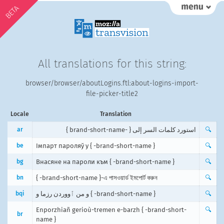
BETA
All translations for this string:
browser/browser/aboutLogins.ftl:about-logins-import-
file-picker-title2
Locale
Translation
ar
استورد كلمات السر إلى { -brand-short-name }
🔍
be
Імпарт пароляў у { -brand-short-name }
🔍
bg
Внасяне на пароли към { -brand-short-name }
🔍
bn
{ -brand-short-name }-এ পাসওয়ার্ড ইমপোর্ট করুন
🔍
bqi
و من ٱووردن رزما و { -brand-short-name }
🔍
Enporzhiañ gerioù-tremen e-barzh { -brand-short-
🔍
br
name }