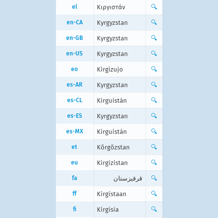
el
Κιργιστάν
🔍
en-CA
Kyrgyzstan
🔍
en-GB
Kyrgyzstan
🔍
en-US
Kyrgyzstan
🔍
eo
Kirgizujo
🔍
es-AR
Kyrgyzstan
🔍
es-CL
Kirguistán
🔍
es-ES
Kyrgyzstan
🔍
es-MX
Kirguistán
🔍
et
Kõrgõzstan
🔍
eu
Kirgizistan
🔍
fa
قرقیزستان
🔍
ff
Kirgistaan
🔍
fi
Kirgisia
🔍