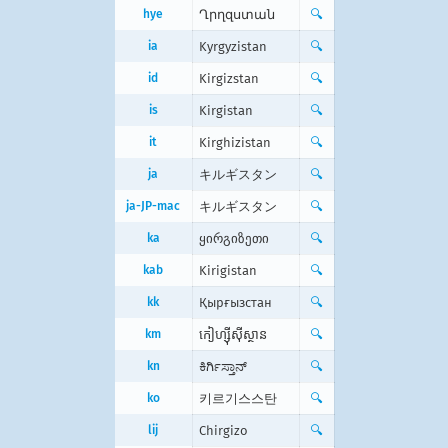
hye
Ղրղզստան
🔍
ia
Kyrgyzistan
🔍
id
Kirgizstan
🔍
is
Kirgistan
🔍
it
Kirghizistan
🔍
ja
キルギスタン
🔍
ja-JP-mac
キルギスタン
🔍
ka
ყირგიზეთი
🔍
kab
Kirigistan
🔍
kk
Қырғызстан
🔍
km
កៀហ្ស៊ីស៊ីស្ថាន
🔍
kn
ಕಿರ್ಗಿಸ್ತಾನ್
🔍
ko
키르기스스탄
🔍
lij
Chirgizo
🔍