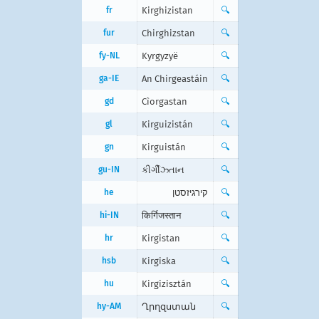
fr
Kirghizistan
🔍
fur
Chirghizstan
🔍
fy-NL
Kyrgyzyë
🔍
ga-IE
An Chirgeastáin
🔍
gd
Cìorgastan
🔍
gl
Kirguizistán
🔍
gn
Kirguistán
🔍
gu-IN
કીર્ગીઝ્તાન
🔍
he
קירגיזסטן
🔍
hi-IN
किर्गिजस्तान
🔍
hr
Kirgistan
🔍
hsb
Kirgiska
🔍
hu
Kirgizisztán
🔍
hy-AM
Ղրղզստան
🔍