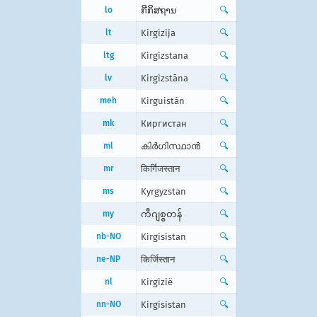
lo
ກີກິສຖານ
🔍
lt
Kirgizija
🔍
ltg
Kirgizstana
🔍
lv
Kirgizstāna
🔍
meh
Kirguistán
🔍
mk
Киргистан
🔍
ml
കിര്‍ഗിസ്ഥാന്‍
🔍
mr
किर्गिजस्तान
🔍
ms
Kyrgyzstan
🔍
my
ကီဂျစ္စတန်
🔍
nb-NO
Kirgisistan
🔍
ne-NP
किर्जिस्तान
🔍
nl
Kirgizië
🔍
nn-NO
Kirgisistan
🔍