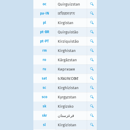
oc
Quirguizstan
🔍
pa-IN
ਕਰਿਗਸਤਾਨ
🔍
pl
Kirgistan
🔍
pt-BR
Quirguistão
🔍
pt-PT
Kirziquistão
🔍
rm
Kirghistan
🔍
ro
Kârgâzstan
🔍
ru
Киргизия
🔍
sat
ᱠᱤᱨᱡᱤᱥᱛᱟᱱ
🔍
sc
Kirghìzistan
🔍
sco
Kyrgyzstan
🔍
sk
Kirgizsko
🔍
skr
قرغزستان
🔍
sl
Kirgizistan
🔍