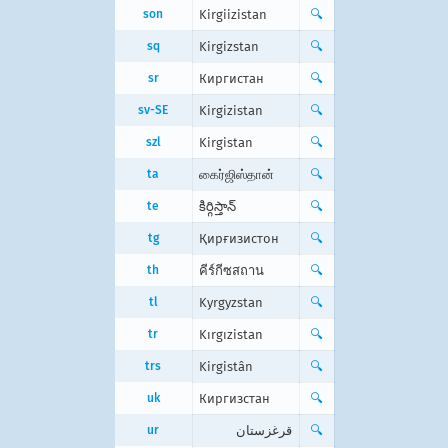
son
Kirgiizistan
🔍
sq
Kirgizstan
🔍
sr
Киргистан
🔍
sv-SE
Kirgizistan
🔍
szl
Kirgistan
🔍
ta
கைர்ஜிஸ்தான்
🔍
te
కిర్గిస్తాన్
🔍
tg
Қирғизистон
🔍
th
คีร์กีซสถาน
🔍
tl
Kyrgyzstan
🔍
tr
Kırgızistan
🔍
trs
Kirgistân
🔍
uk
Киргизстан
🔍
ur
قرغزستان
🔍