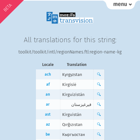
BETA
All translations for this string:
toolkit/toolkit/intl/regionNames.ftl:region-name-kg
Locale
Translation
ach
Kyrgyzstan
🔍
af
Kirgisië
🔍
an
Kirguizistán
🔍
ar
قيرغيزستان
🔍
ast
Kirguistán
🔍
az
Qırğızıstan
🔍
be
Кыргызстан
🔍