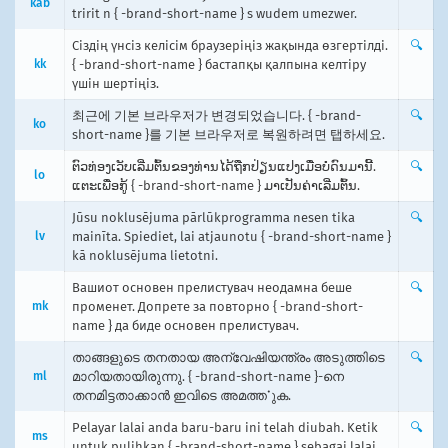
kab
tririt n { -brand-short-name } s wudem umezwer.
Сіздің үнсіз келісім браузеріңіз жақында өзгертілді.
🔍
kk
{ -brand-short-name } бастапқы қалпына келтіру
үшін шертіңіз.
최근에 기본 브라우저가 변경되었습니다. { -brand-
🔍
ko
short-name }를 기본 브라우저로 복원하려면 탭하세요.
ຕົວທ່ອງເວັບເລີ່ມຕົ້ນຂອງທ່ານໄດ້ຖືກປ່ຽນແປງເມື່ອບໍ່ດົນມານີ້.
🔍
lo
ແຕະເພື່ອກູ້ { -brand-short-name } ມາເປັນຄ່າເລີ່ມຕົ້ນ.
Jūsu noklusējuma pārlūkprogramma nesen tika
🔍
lv
mainīta. Spiediet, lai atjaunotu { -brand-short-name }
kā noklusējuma lietotni.
Вашиот основен прелистувач неодамна беше
🔍
mk
променет. Допрете за повторно { -brand-short-
name } да биде основен прелистувач.
താങ്ങളുടെ തനതായ അന്വേഷിയന്ത്രം അടുത്തിടെ
🔍
ml
മാറിയതായിരുന്നു. { -brand-short-name }-നെ
തനമിട്ടതാക്കാൻ ഇവിടെ അമൎത്തുക.
Pelayar lalai anda baru-baru ini telah diubah. Ketik
🔍
ms
untuk pulihkan { -brand-short-name } sebagai lalai.