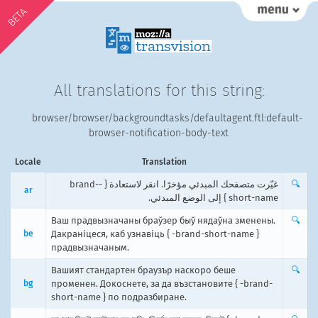
BETA
All translations for this string:
browser/browser/backgroundtasks/defaultagent.ftl:default-
browser-notification-body-text
Locale
Translation
غيّرت متصفحك المبدئي مؤخرًا. انقر لاستعادة { -brand-
🔍
ar
short-name } إلى الوضع المبدئي.
Ваш прадвызначаны браўзер быў нядаўна зменены.
🔍
be
Дакраніцеся, каб узнавіць { -brand-short-name }
прадвызначаным.
Вашият стандартен браузър наскоро беше
🔍
bg
променен. Докоснете, за да възстановите { -brand-
short-name } по подразбиране.