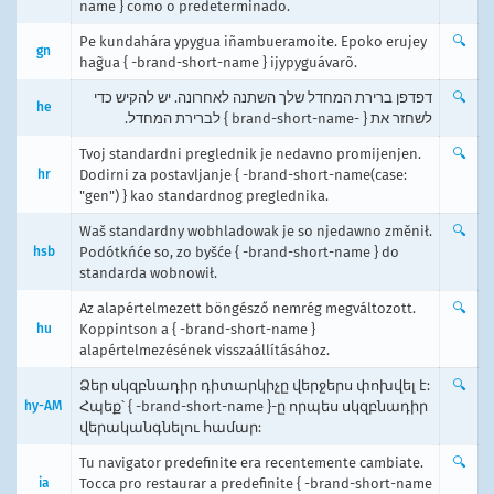
name } como o predeterminado.
Pe kundahára ypygua iñambueramoite. Epoko erujey
🔍
gn
hag̃ua { -brand-short-name } ijypyguávarõ.
דפדפן ברירת המחדל שלך השתנה לאחרונה. יש להקיש כדי
🔍
he
לשחזר את { -brand-short-name } לברירת המחדל.
Tvoj standardni preglednik je nedavno promijenjen.
🔍
hr
Dodirni za postavljanje { -brand-short-name(case:
"gen") } kao standardnog preglednika.
Waš standardny wobhladowak je so njedawno změnił.
🔍
hsb
Podótkńće so, zo byšće { -brand-short-name } do
standarda wobnowił.
Az alapértelmezett böngésző nemrég megváltozott.
🔍
hu
Koppintson a { -brand-short-name }
alapértelmezésének visszaállításához.
Ձեր սկզբնադիր դիտարկիչը վերջերս փոխվել է:
🔍
hy-AM
Հպեք՝ { -brand-short-name }-ը որպես սկզբնադիր
վերականգնելու համար:
Tu navigator predefinite era recentemente cambiate.
🔍
ia
Tocca pro restaurar a predefinite { -brand-short-name