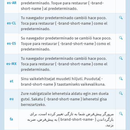
es-AR
predeterminado. Toque para restaurar { -brand-
short-name } al predeterminado.
Tu navegador predeterminado cambió hace poco.
🔍
es-CL
Toca para restaurar { -brand-short-name } como el
predeterminado.
Su navegador predeterminado se cambió hace poco.
🔍
es-ES
Toque para restaurar { -brand-short-name } como el
predeterminado.
Tu navegador predeterminado cambió hace poco.
🔍
es-MX
Toca para restaurar { -brand-short-name } como el
predeterminado.
Sinu vaikelehitsejat muudeti hiljuti. Puuduta{ -
🔍
et
brand-short-name }i taastamiseks vaikevalikuna.
Zure nabigatzaile lehenetsia aldatu egin zen duela
🔍
eu
gutxi. Sakatu { -brand-short-name } lehenetsi gisa
berrezartzeko.
مرورگر پیش‌فرض شما به تازگی تغییر کرده است. برای
🔍
fa
بازگرداندن { -brand-short-name } به پیش‌فرض، ضربه
بزنید.