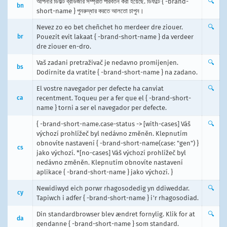
আপনার ডিফল্ট ব্রাউজার সম্প্রতি পরিবর্তন করা হয়েছে. ডিফল্টে { -brand-
🔍
bn
short-name } পুনরুদ্ধার করতে আলতো চাপুন।
Nevez zo eo bet cheñchet ho merdeer dre ziouer.
🔍
br
Pouezit evit lakaat { -brand-short-name } da verdeer
dre ziouer en-dro.
Vaš zadani pretraživač je nedavno promijenjen.
🔍
bs
Dodirnite da vratite { -brand-short-name } na zadano.
El vostre navegador per defecte ha canviat
🔍
ca
recentment. Toqueu per a fer que el { -brand-short-
name } torni a ser el navegador per defecte.
{ -brand-short-name.case-status -> [with-cases] Váš
🔍
výchozí prohlížeč byl nedávno změněn. Klepnutím
obnovíte nastavení { -brand-short-name(case: "gen") }
cs
jako výchozí. *[no-cases] Váš výchozí prohlížeč byl
nedávno změněn. Klepnutím obnovíte nastavení
aplikace { -brand-short-name } jako výchozí. }
Newidiwyd eich porwr rhagosodedig yn ddiweddar.
🔍
cy
Tapiwch i adfer { -brand-short-name } i'r rhagosodiad.
Din standardbrowser blev ændret fornylig. Klik for at
🔍
da
gendanne { -brand-short-name } som standard.