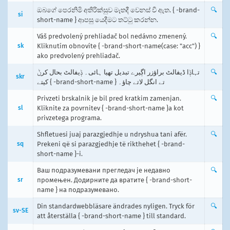
ඔබගේ පෙරනිමි අතිරික්සුව මෑතදී වෙනස් වී ඇත. { -brand-
🔍
si
short-name } ආපසු යෙදීමට තට්ටු කරන්න.
Váš predvolený prehliadač bol nedávno zmenený.
🔍
sk
Kliknutím obnovíte { -brand-short-name(case: "acc") }
ako predvolený prehliadač.
تہاݙا ڈیفالٹ براؤزر اڳیرے تبدیل تھیا ہائی۔ ݙیفالٹ بحال کرݨ
🔍
skr
کیتے { -brand-short-name } تے انگل لاتے چاؤ۔
Privzeti brskalnik je bil pred kratkim zamenjan.
🔍
sl
Kliknite za povrnitev { -brand-short-name }a kot
privzetega programa.
Shfletuesi juaj parazgjedhje u ndryshua tani afër.
🔍
sq
Prekeni që si parazgjedhje të rikthehet { -brand-
short-name }-i.
Ваш подразумевани прегледач је недавно
🔍
sr
промењен. Додирните да вратите { -brand-short-
name } на подразумевано.
Din standardwebbläsare ändrades nyligen. Tryck för
🔍
sv-SE
att återställa { -brand-short-name } till standard.