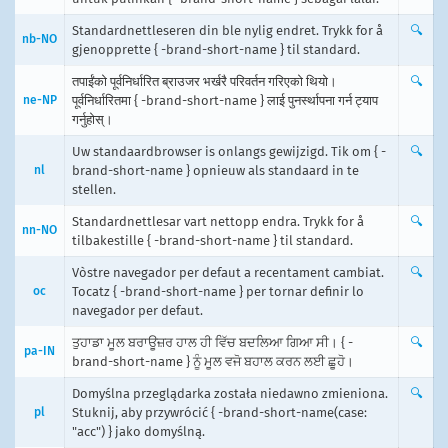
Standardnettleseren din ble nylig endret. Trykk for å
🔍
nb-NO
gjenopprette { -brand-short-name } til standard.
तपाईंको पूर्वनिर्धारित ब्राउजर भर्खरै परिवर्तन गरिएको थियो।
🔍
ne-NP
पूर्वनिर्धारितमा { -brand-short-name } लाई पुनर्स्थापना गर्न ट्याप
गर्नुहोस्।
Uw standaardbrowser is onlangs gewijzigd. Tik om { -
🔍
nl
brand-short-name } opnieuw als standaard in te
stellen.
Standardnettlesar vart nettopp endra. Trykk for å
🔍
nn-NO
tilbakestille { -brand-short-name } til standard.
Vòstre navegador per defaut a recentament cambiat.
🔍
oc
Tocatz { -brand-short-name } per tornar definir lo
navegador per defaut.
ਤੁਹਾਡਾ ਮੂਲ ਬਰਾਊਜ਼ਰ ਹਾਲ ਹੀ ਵਿੱਚ ਬਦਲਿਆ ਗਿਆ ਸੀ। { -
🔍
pa-IN
brand-short-name } ਨੂੰ ਮੂਲ ਵਜੋ ਬਹਾਲ ਕਰਨ ਲਈ ਛੂਹੋ।
Domyślna przeglądarka została niedawno zmieniona.
🔍
pl
Stuknij, aby przywrócić { -brand-short-name(case:
"acc") } jako domyślną.