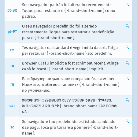
Seu navegador padrão foi alterado recentemente.
🔍
pt-BR
Toque para restaurar o { -brand-short-name } como
padrão.
O seu navegador predefinido foi alterado
🔍
pt-PT
recentemente. Toque para restaurar a predefinição
para o { -brand-short-name }.
Tes navigatur da standard è vegnì midà dacurt. Tutga
🔍
rm
per restaurar { -brand-short-name } sco predefinì.
Browser-ul tău implicit a fost schimbat recent. Atinge
🔍
ro
ca să folosești { -brand-short-name } implicit.
Ваш браузер по умолчанию недавно был изменён.
🔍
ru
Нажмите, чтобы восстановить { -brand-short-name }
по умолчанию.
ᱟᱢᱟᱜ ᱢᱩᱞ ᱵᱽᱨᱟᱣᱡᱚᱨ ᱱᱮᱱᱮ ᱵᱚᱫᱚᱞ ᱠᱟᱱᱟ ᱾ ᱫᱩᱦᱲᱟᱹ
🔍
sat
ᱟᱹᱜᱩ ᱨᱩᱣᱟᱹᱲ ᱞᱟᱹᱜᱤᱫ { -brand-short-name } ᱨᱮ ᱚᱛᱟᱭ
ᱢᱮ ᱾
Su navigadore tuo predefinidu est istadu cambiadu
🔍
sc
dae pagu. Toca pro torrare a pònnere { -brand-short-
name }.