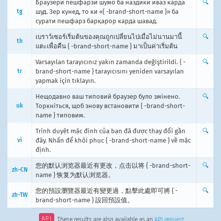
Браузери пешфарзи шумо ба наздикӣ иваз карда
🔍
tg
шуд. Зер кунед, то ки «{ -brand-short-name }» ба
сурати пешфарз барқарор карда шавад.
เบราว์เซอร์เริ่มต้นของคุณถูกเปลี่ยนไปเมื่อไม่นานมานี้
🔍
th
แตะเพื่อคืน { -brand-short-name } มาเป็นค่าเริ่มต้น
Varsayılan tarayıcınız yakın zamanda değiştirildi. { -
🔍
tr
brand-short-name } tarayıcısını yeniden varsayılan
yapmak için tıklayın.
Нещодавно ваш типовий браузер було змінено.
🔍
uk
Торкніться, щоб знову встановити { -brand-short-
name } типовим.
Trình duyệt mặc định của bạn đã được thay đổi gần
🔍
vi
đây. Nhấn để khôi phục { -brand-short-name } về mặc
định.
您的默认浏览器最近有更改，点击以将 { -brand-short-
🔍
zh-CN
name } 恢复为默认浏览器。
您的預設瀏覽器最近有變更過，點擊此處即可將 { -
🔍
zh-TW
brand-short-name } 設回預設值。
API
These results are also available as an
API request
.