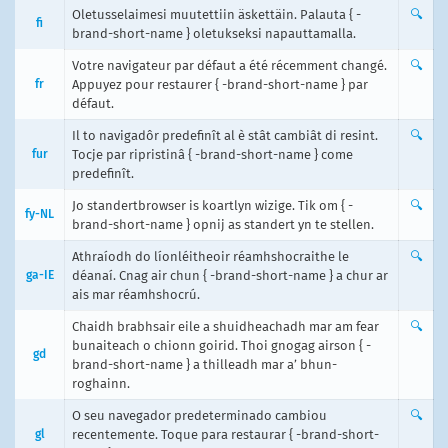
Oletusselaimesi muutettiin äskettäin. Palauta { -
🔍
fi
brand-short-name } oletukseksi napauttamalla.
Votre navigateur par défaut a été récemment changé.
🔍
fr
Appuyez pour restaurer { -brand-short-name } par
défaut.
Il to navigadôr predefinît al è stât cambiât di resint.
🔍
fur
Tocje par ripristinâ { -brand-short-name } come
predefinît.
Jo standertbrowser is koartlyn wizige. Tik om { -
🔍
fy-NL
brand-short-name } opnij as standert yn te stellen.
Athraíodh do líonléitheoir réamhshocraithe le
🔍
ga-IE
déanaí. Cnag air chun { -brand-short-name } a chur ar
ais mar réamhshocrú.
Chaidh brabhsair eile a shuidheachadh mar am fear
🔍
bunaiteach o chionn goirid. Thoi gnogag airson { -
gd
brand-short-name } a thilleadh mar a’ bhun-
roghainn.
O seu navegador predeterminado cambiou
🔍
gl
recentemente. Toque para restaurar { -brand-short-