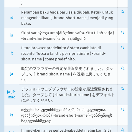
}.
Peramban baku Anda baru saja diubah. Ketuk untuk
🔍
id
mengembalikan { -brand-short-name } menjadi yang
baku.
Skipt var nýlega um sjálfgefinn vafra. Ýttu til að setja {
🔍
is
-brand-short-name } aftur í sjálfgefið.
Il tuo browser predefinito è stato cambiato di
🔍
it
recente. Tocca o fai clic per ripristinare { -brand-
short-name } come predefinito.
既定のブラウザーの設定が最近変更されました。タッ
🔍
ja
プして { -brand-short-name } を既定に戻してくださ
い。
デフォルトウェブブラウザーの設定が最近変更されま
🔍
ja-JP-
した。タップして { -brand-short-name } をデフォルト
mac
に戻してください。
თქვენი ნაგულისხმევი ბრაუზერი შეცვლილია.
🔍
ka
დააჭირეთ, რომ { -brand-short-name } დაბრუნდეს
ნაგულისხმევად.
Iminig-ik·im amezwer yettwabeddel melmi kan. Sit i
🔍