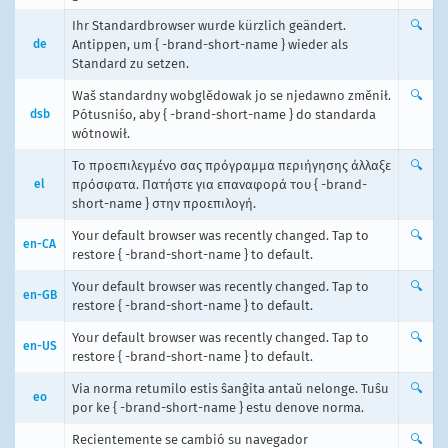
Ihr Standardbrowser wurde kürzlich geändert.
🔍
de
Antippen, um { -brand-short-name } wieder als
Standard zu setzen.
Waš standardny wobglědowak jo se njedawno změnił.
🔍
dsb
Pótusniśo, aby { -brand-short-name } do standarda
wótnowił.
Το προεπιλεγμένο σας πρόγραμμα περιήγησης άλλαξε
🔍
el
πρόσφατα. Πατήστε για επαναφορά του { -brand-
short-name } στην προεπιλογή.
Your default browser was recently changed. Tap to
🔍
en-CA
restore { -brand-short-name } to default.
Your default browser was recently changed. Tap to
🔍
en-GB
restore { -brand-short-name } to default.
Your default browser was recently changed. Tap to
🔍
en-US
restore { -brand-short-name } to default.
Via norma retumilo estis ŝanĝita antaŭ nelonge. Tuŝu
🔍
eo
por ke { -brand-short-name } estu denove norma.
Recientemente se cambió su navegador
🔍