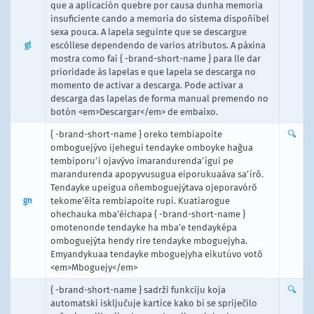
que a aplicación quebre por causa dunha memoria
insuficiente cando a memoria do sistema dispoñíbel
sexa pouca. A lapela seguinte que se descargue
gl
escóllese dependendo de varios atributos. A páxina
mostra como fai { -brand-short-name } para lle dar
prioridade ás lapelas e que lapela se descarga no
momento de activar a descarga. Pode activar a
descarga das lapelas de forma manual premendo no
botón <em>Descargar</em> de embaixo.
{ -brand-short-name } oreko tembiapoite
🔍
omboguejývo ijehegui tendayke omboyke hag̃ua
tembiporu’i ojavývo imarandurenda’ígui pe
marandurenda apopyvusugua eiporukuaáva sa’írõ.
Tendayke upeigua oñemboguejýtava ojeporavórõ
gn
tekome’ẽita rembiapoite rupi. Kuatiarogue
ohechauka mba’éichapa { -brand-short-name }
omotenonde tendayke ha mba’e tendayképa
omboguejýta hendy rire tendayke mboguejyha.
Emyandykuaa tendayke mboguejyha eikutúvo votõ
<em>Mboguejy</em>
{ -brand-short-name } sadrži funkciju koja
🔍
automatski isključuje kartice kako bi se spriječilo