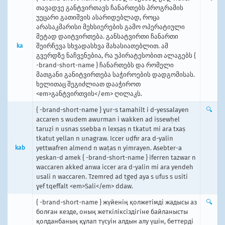
თავადვე განტვირთავს ჩანართებს პროგრამის
უეცარი გათიშვის ასარიდებლად, როცა
არასაკმარისი მეხსიერების გამო ოპერატიული
მეტად დაიტვირთება. განსატვირთი ჩანართი
ka
შეირჩევა სხვადასხვა მახასიათებლით. ამ
გვერდზე ნაჩვენებია, რა უპირატესობით ალაგებს {
-brand-short-name } ჩანართებს და რომელი
მათგანი განიტვირთება საჭიროების დადგომისას.
ხელითაც შეგიძლიათ დააჭიროთ
<em>განტვირთვის</em> ღილაკს.
{ -brand-short-name } ɣur-s tamahilt i d-yessalayen
🔍
accaren s wudem awurman i wakken ad issewḥel
taruẓi n usnas ssebba n lexṣaṣ n tkatut mi ara txaṣ
tkatut yellan n unagraw. Iccer uḍfir ara d-yalin
kab
yettwafren almend n waṭas n yimrayen. Asebter-a
yeskan-d amek { -brand-short-name } iferren tazwar n
waccaren akked anwa iccer ara d-yalin mi ara yendeh
usali n waccaren. Tzemreḍ ad tgeḍ aya s ufus s usiti
ɣef tqeffalt <em>Sali</em> ddaw.
{ -brand-short-name } жүйенің қолжетімді жадысы аз
🔍
болған кезде, оның жеткіліксіздігіне байланысты
қолданбаның құлап түсуін алдын алу үшін, беттерді