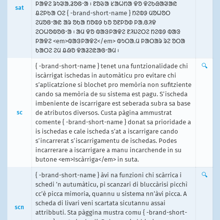
ᱞᱟᱫᱮ ᱨᱩᱣᱟᱹᱲᱚᱜᱼᱟ ᱾ ᱱᱚᱶᱟ ᱥᱟᱦᱴᱟ ᱫᱚ ᱫᱮᱠᱷᱟᱣᱟᱭ
sat
ᱪᱮᱞᱠᱟ ᱛᱮ { -brand-short-name } ᱴᱮᱵᱽ ᱢᱚᱦᱚᱛ
ᱮᱢᱚᱜᱼᱟᱭ ᱟᱨ ᱚᱠᱟ ᱴᱚᱵᱽ ᱠᱚ ᱚᱱᱞᱚᱰ ᱞᱟᱹᱜᱤᱫ
ᱮᱛᱦᱚᱵᱚᱜᱼᱟ ᱾ ᱟᱢ ᱫᱚ ᱵᱟᱝᱞᱟᱫᱮ ᱱᱤᱡᱮᱛᱮ ᱴᱮᱵᱽ ᱵᱟᱝ
ᱞᱟᱫᱮ <em>ᱵᱟᱝᱞᱟᱫᱮ</em> ᱵᱩᱛᱟᱹᱢ ᱞᱟᱛᱟᱨ ᱨᱮ ᱚᱛᱟ
ᱠᱟᱛᱮ ᱮᱢ ᱪᱷᱚ ᱫᱟᱲᱮᱭᱟᱜᱼᱟᱢ ᱾
{ -brand-short-name } tenet una funtzionalidade chi
🔍
iscàrrigat ischedas in automàticu pro evitare chi
s’aplicatzione si blochet pro memòria non sufitziente
cando sa memòria de su sistema est pagu. S’ischeda
imbeniente de iscarrigare est seberada subra sa base
sc
de atributos diversos. Custa pàgina ammustrat
comente { -brand-short-name } donat sa prioridade a
is ischedas e cale ischeda s’at a iscarrigare cando
s’incarrerat s’iscarrigamentu de ischedas. Podes
incarrerare a iscarrigare a manu incarchende in su
butone <em>Iscàrriga</em> in suta.
{ -brand-short-name } àvi na funzioni chi scàrrica i
🔍
schedi ’n autumàticu, pi scanzari di bluccàrisi picchì
cc’è picca mimoria, quannu u sistema nn’àvi picca. A
scheda di livari veni scartata sicutannu assai
scn
attribbuti. Sta pàggina mustra comu { -brand-short-