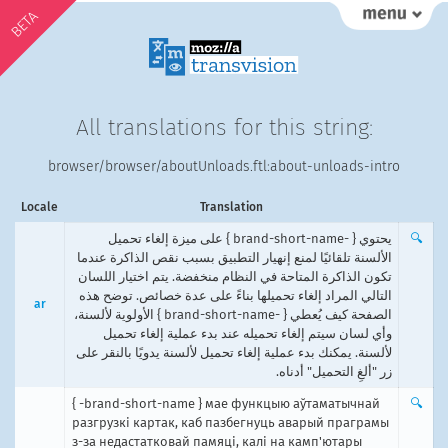
BETA
All translations for this string:
browser/browser/aboutUnloads.ftl:about-unloads-intro
Locale
Translation
يحتوي { -brand-short-name } على ميزة إلغاء تحميل
🔍
الألسنة تلقائيًا لمنع إنهيار التطبيق بسبب نقص الذاكرة عندما
تكون الذاكرة المتاحة في النظام منخفضة. يتم اختيار اللسان
التالي المراد إلغاء تحميلها بناءً على عدة خصائص. توضح هذه
ar
الصفحة كيف يُعطي { -brand-short-name } الأولوية لألسنة،
وأي لسان سيتم إلغاء تحميله عند بدء عملية إلغاء تحميل
لألسنة. يمكنك بدء عملية إلغاء تحميل لألسنة يدويًا بالنقر على
زر "ألغِ التحميل" أدناه.
{ -brand-short-name } мае функцыю аўтаматычнай
🔍
разгрузкі картак, каб пазбегнуць аварый праграмы
з-за недастатковай памяці, калі на камп'ютары