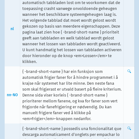
automatisch tabbladen lost om te voorkomen dat de
toepassing crasht vanwege onvoldoende geheugen
wanneer het beschikbare systeemgeheugen laag is.
Het volgende tabblad dat moet wordt gelost wordt
gekozen op basis van meerdere eigenschappen. Deze
nl
pagina laat zien hoe { -brand-short-name } prioriteit
geeft aan tabbladen en welk tabblad wordt gelost
wanneer het lossen van tabbladen wordt geactiveerd.
U kunt handmatig het lossen van tabbladen activeren
door hieronder op de knop <em>Lossen</em> te
klikken.
{ -brand-short-name } har ein funksjon som
🔍
automatisk frigjer faner for å hindre programmet i å
krajse når systemet har lite minne. Den neste fana
som skal frigjerast er utvald basert på fleire kriterium.
nn-NO
Denne sida viser korleis { -brand-short-name }
prioriterer mellom fanene, og kva for faner som vert
frigjorde når fanefrigjering er nødvendig. Du kan
manuelt frigjere faner ved å klikke på
<em>Frigjer</em>-knappen nedanfor.
{ -brand-short-name } possedís una foncionalitat que
🔍
descarga automaticament d’onglets per empachar lo