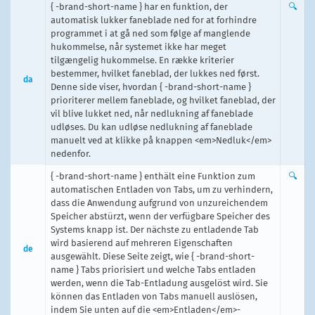
{ -brand-short-name } har en funktion, der
🔍
automatisk lukker faneblade ned for at forhindre
programmet i at gå ned som følge af manglende
hukommelse, når systemet ikke har meget
tilgængelig hukommelse. En række kriterier
bestemmer, hvilket faneblad, der lukkes ned først.
da
Denne side viser, hvordan { -brand-short-name }
prioriterer mellem faneblade, og hvilket faneblad, der
vil blive lukket ned, når nedlukning af faneblade
udløses. Du kan udløse nedlukning af faneblade
manuelt ved at klikke på knappen <em>Nedluk</em>
nedenfor.
{ -brand-short-name } enthält eine Funktion zum
🔍
automatischen Entladen von Tabs, um zu verhindern,
dass die Anwendung aufgrund von unzureichendem
Speicher abstürzt, wenn der verfügbare Speicher des
Systems knapp ist. Der nächste zu entladende Tab
wird basierend auf mehreren Eigenschaften
de
ausgewählt. Diese Seite zeigt, wie { -brand-short-
name } Tabs priorisiert und welche Tabs entladen
werden, wenn die Tab-Entladung ausgelöst wird. Sie
können das Entladen von Tabs manuell auslösen,
indem Sie unten auf die <em>Entladen</em>-