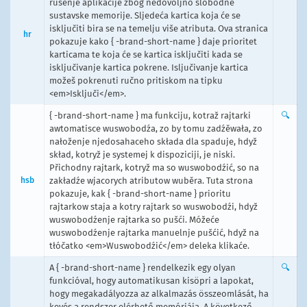
rušenje aplikacije zbog nedovoljno slobodne
sustavske memorije. Sljedeća kartica koja će se
isključiti bira se na temelju više atributa. Ova stranica
hr
pokazuje kako { -brand-short-name } daje prioritet
karticama te koja će se kartica isključiti kada se
isključivanje kartica pokrene. Isljučivanje kartica
možeš pokrenuti ručno pritiskom na tipku
<em>Isključi</em>.
{ -brand-short-name } ma funkciju, kotraž rajtarki
🔍
awtomatisce wuswobodźa, zo by tomu zadźěwała, zo
nałoženje njedosahaceho składa dla spaduje, hdyž
skład, kotryž je systemej k dispoziciji, je niski.
Přichodny rajtark, kotryž ma so wuswobodźić, so na
hsb
zakładźe wjacorych atributow wuběra. Tuta strona
pokazuje, kak { -brand-short-name } prioritu
rajtarkow staja a kotry rajtark so wuswobodźi, hdyž
wuswobodźenje rajtarka so pušći. Móžeće
wuswobodźenje rajtarka manuelnje pušćić, hdyž na
tłóčatko <em>Wuswobodźić</em> deleka klikaće.
A { -brand-short-name } rendelkezik egy olyan
🔍
funkcióval, hogy automatikusan kisöpri a lapokat,
hogy megakadályozza az alkalmazás összeomlását, ha
kevés a rendszer elérhető memóriája. A következő