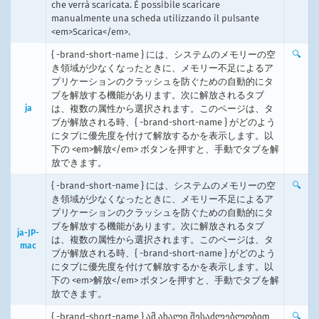
che verrà scaricata. È possibile scaricare
manualmente una scheda utilizzando il pulsante
<em>Scarica</em>.
{ -brand-short-name } には、システムのメモリーの空
🔍
き領域が少なくなったときに、メモリー不足によるア
プリケーションのクラッシュを防ぐための自動的にタ
ブを解放する機能があります。次に解放されるタブ
ja
は、複数の属性から選択されます。このページは、タ
ブが解放される時、{ -brand-short-name } がどのよう
にタブに優先度を付けて解放するかを表示します。以
下の <em>解放</em> ボタンを押すと、手動でタブを解
放できます。
{ -brand-short-name } には、システムのメモリーの空
🔍
き領域が少なくなったときに、メモリー不足によるア
プリケーションのクラッシュを防ぐための自動的にタ
ブを解放する機能があります。次に解放されるタブ
ja-JP-
は、複数の属性から選択されます。このページは、タ
mac
ブが解放される時、{ -brand-short-name } がどのよう
にタブに優先度を付けて解放するかを表示します。以
下の <em>解放</em> ボタンを押すと、手動でタブを解
放できます。
{ -brand-short-name } ამ ახალი შესაძლებლობით
🔍