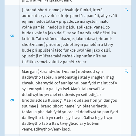
pitz'b'äl <em>Tiqasäx</em>.
{ -brand-short-name } obsahuje funkci, která
🔍
automaticky uvolní zdroje panelů z paměti, aby kvůli
jejímu nedostatku v případě, že má systém málo
volné paměti, nedošlo k pádu aplikace. Panel, co
bude uvolněn jako další, se volí na základě několika
cs
kritérií. Tato stránka ukazuje, jakou dává { -brand-
short-name } prioritu jednotlivým panelům a který
bude při spuštění této funkce uvolněn jako další.
Spustit ji můžete také ručně klepnutím níže na
tlačítko <em>Uvolnit z paměti</em>.
Mae gan { -brand-short-name } nodwedd sy'n
🔍
dadlwytho tabiau'n awtomatig i atal y rhaglen rhag
chwalu oherwydd cof annigonol pan fydd maint cof y
system sydd ar gael yn isel. Mae'r tab nesaf i'w
ddadlwytho yw cael ei ddewis yn seiliedig ar
cy
briodoleddau lluosog. Mae'r dudalen hon yn dangos
sut mae { -brand-short-name } yn blaenoriaethu
tabiau a pha dab fydd yn cael ei ddadlwytho pan fydd
dadlwytho tab yn cael ei gychwyn. Gallwch gychwyn
dadlwytho tab â llaw trwy glicio ar y botwm
<em>Dadlwytho</em> isod.