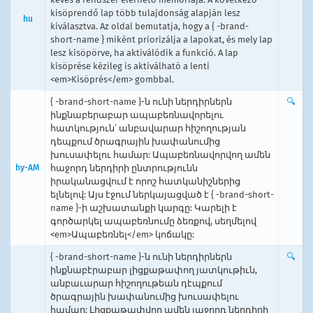
kisöprendő lap több tulajdonság alapján lesz
hu
kiválasztva. Az oldal bemutatja, hogy a { -brand-
short-name } miként priorizálja a lapokat, és mely lap
lesz kisöpörve, ha aktiválódik a funkció. A lap
kisöprése kézileg is aktiválható a lenti
<em>Kisöprés</em> gombbal.
{ -brand-short-name }-ն ունի ներդիրներն
🔍
ինքնաբերաբար ապաբեռնավորելու
հատկություն՝ անբավարար հիշողության
դեպքում ծրագրային խափանումից
խուսափելու համար: Ապաբեռնավորվող ամեն
hy-AM
հաջորդ ներդիրի ընտրությունն
իրականացվում է որոշ հատկանիշներից
ելնելով: Այս էջում ներկայացված է { -brand-short-
name }-ի աշխատանքի կարգը: Կարելի է
գործարկել ապաբեռնումը ձեռքով, սեղմելով
<em>Ապաբեռնել</em> կոճակը:
{ -brand-short-name }-ն ունի ներդիրներն
🔍
ինքնաբէրաբար լիցքաթափող յատկութիւն,
անբաւարար հիշողութեան դէպքում
ծրագրային խափանումից խուսափելու
համար: Լիցքաթափվող ամեն յաջորդ ներդիրի