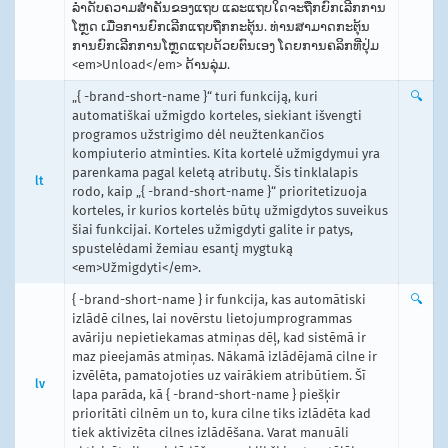
ລຳດັບຄວາມສຳຄັນຂອງແຖບ ແລະແຖບໃດຈະຖືກຍົກເລີກການ
ໂຫຼດ ເມື່ອການຍົກເລີກແຖບຖືກກະຕຸ້ນ. ທ່ານສາມາດກະຕຸ້ນ
ການຍົກເລີກການໂຫຼດແຖບດ້ວຍຕົນເອງ ໂດຍການຄລິກທີ່ປຸ່ມ
<em>Unload</em> ດ້ານລຸ່ມ.
„{ -brand-short-name }“ turi funkciją, kuri
🔍
automatiškai užmigdo korteles, siekiant išvengti
programos užstrigimo dėl neužtenkančios
kompiuterio atminties. Kita kortelė užmigdymui yra
parenkama pagal keletą atributų. Šis tinklalapis
lt
rodo, kaip „{ -brand-short-name }“ prioritetizuoja
korteles, ir kurios kortelės būtų užmigdytos suveikus
šiai funkcijai. Korteles užmigdyti galite ir patys,
spustelėdami žemiau esantį mygtuką
<em>Užmigdyti</em>.
{ -brand-short-name } ir funkcija, kas automātiski
🔍
izlādē cilnes, lai novērstu lietojumprogrammas
avāriju nepietiekamas atmiņas dēļ, kad sistēmā ir
maz pieejamās atmiņas. Nākamā izlādējamā cilne ir
izvēlēta, pamatojoties uz vairākiem atribūtiem. Šī
lv
lapa parāda, kā { -brand-short-name } piešķir
prioritāti cilnēm un to, kura cilne tiks izlādēta kad
tiek aktivizēta cilnes izlādēšana. Varat manuāli