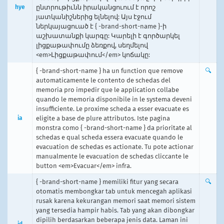
hye
ընտրութիւնն իրականցուում է որոշ
յատկանիշներից ելնելով: Այս էջում
ներկայացուած է { -brand-short-name }-ի
աշխատանքի կարգը: Կարելի է գործարկել
լիցքաթափումը ձեռքով, սեղմելով
<em>Լիցքաթափում</em> կոճակը:
{ -brand-short-name } ha un function que remove
🔍
automaticamente le contento de schedas del
memoria pro impedir que le application collabe
quando le memoria disponibile in le systema deveni
insufficiente. Le proxime scheda a esser evacuate es
ia
eligite a base de plure attributos. Iste pagina
monstra como { -brand-short-name } da prioritate al
schedas e qual scheda essera evacuate quando le
evacuation de schedas es actionate. Tu pote actionar
manualmente le evacuation de schedas cliccante le
button <em>Evacuar</em> infra.
{ -brand-short-name } memiliki fitur yang secara
🔍
otomatis membongkar tab untuk mencegah aplikasi
rusak karena kekurangan memori saat memori sistem
yang tersedia hampir habis. Tab yang akan dibongkar
dipilih berdasarkan beberapa jenis data. Laman ini
id