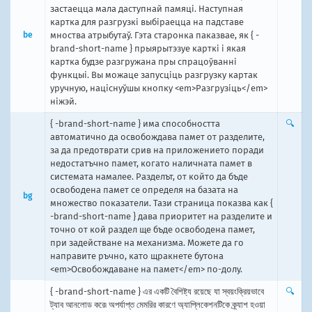
застаецца мала даступнай памяці. Наступная
картка для разгрузкі выбіраецца на падставе
be
мноства атрыбутаў. Гэта старонка паказвае, як { -
brand-short-name } прыярытэзуе карткі і якая
картка будзе разгружана пры спрацоўванні
функцыі. Вы можаце запусціць разгрузку картак
уручную, націснуўшы кнопку <em>Разгрузіць</em>
ніжэй.
{ -brand-short-name } има способността
🔍
автоматично да освобождава памет от разделите,
за да предотврати срив на приложението поради
недостатъчно памет, когато наличната памет в
системата намалее. Разделът, от който да бъде
освободена памет се определя на базата на
bg
множество показатели. Тази страница показва как {
-brand-short-name } дава приоритет на разделите и
точно от кой раздел ще бъде освободена памет,
при задействане на механизма. Можете да го
направите ръчно, като щракнете бутона
<em>Освобождаване на памет</em> по-долу.
{ -brand-short-name } এর একটি বৈশিষ্ট্য রয়েছে যা স্বয়ংক্রিয়ভাবে
🔍
ট্যাব আনলোড করে৷ অপর্যাপ্ত মেমরির কারণে অ্যাপ্লিকেশনটিকে ক্র্যাশ হওয়া