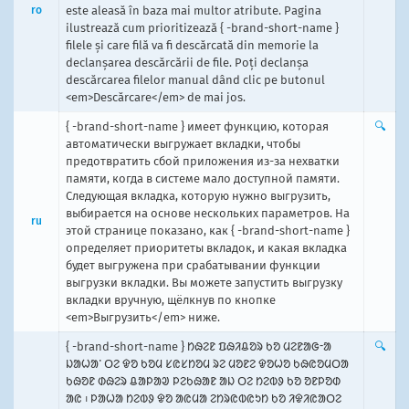
ro
este aleasă în baza mai multor atribute. Pagina
ilustrează cum prioritizează { -brand-short-name }
filele și care filă va fi descărcată din memorie la
declanșarea descărcării de file. Poți declanșa
descărcarea filelor manual dând clic pe butonul
<em>Descărcare</em> de mai jos.
{ -brand-short-name } имеет функцию, которая
🔍
автоматически выгружает вкладки, чтобы
предотвратить сбой приложения из-за нехватки
памяти, когда в системе мало доступной памяти.
Следующая вкладка, которую нужно выгрузить,
выбирается на основе нескольких параметров. На
ru
этой странице показано, как { -brand-short-name }
определяет приоритеты вкладок, и какая вкладка
будет выгружена при срабатывании функции
выгрузки вкладки. Вы можете запустить выгрузку
вкладки вручную, щёлкнув по кнопке
<em>Выгрузить</em> ниже.
{ -brand-short-name } ᱴᱷᱮᱱ ᱯᱷᱤᱪᱚᱨ ᱠᱚ ᱢᱮᱱᱟᱜᱼᱟ
🔍
ᱡᱟᱦᱟᱸ ᱛᱮ ᱫᱚ ᱠᱚᱢ ᱥᱭᱥᱴᱚᱢ ᱨᱮ ᱢᱚᱱᱮ ᱫᱚᱦᱚ ᱠᱷᱭᱚᱢᱛᱟ
ᱠᱷᱚᱱ ᱰᱷᱮᱨ ᱪᱟᱞᱟᱣ ᱞᱮᱠᱷᱟᱱ ᱟᱡ ᱛᱮ ᱴᱮᱵᱽ ᱠᱚ ᱚᱱᱞᱚᱰ
ᱟᱭ ᱾ ᱞᱟᱦᱟ ᱴᱮᱵᱽ ᱫᱚ ᱟᱭᱢᱟ ᱮᱴᱨᱭᱵᱭᱩᱴ ᱠᱚ ᱤᱫᱤᱭᱟᱛᱮ