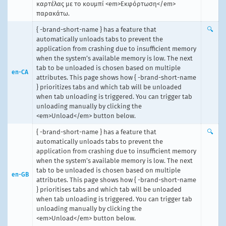
καρτέλας με το κουμπί <em>Εκφόρτωση</em>
παρακάτω.
{ -brand-short-name } has a feature that
🔍
automatically unloads tabs to prevent the
application from crashing due to insufficient memory
when the system’s available memory is low. The next
tab to be unloaded is chosen based on multiple
en-CA
attributes. This page shows how { -brand-short-name
} prioritizes tabs and which tab will be unloaded
when tab unloading is triggered. You can trigger tab
unloading manually by clicking the
<em>Unload</em> button below.
{ -brand-short-name } has a feature that
🔍
automatically unloads tabs to prevent the
application from crashing due to insufficient memory
when the system’s available memory is low. The next
tab to be unloaded is chosen based on multiple
en-GB
attributes. This page shows how { -brand-short-name
} prioritises tabs and which tab will be unloaded
when tab unloading is triggered. You can trigger tab
unloading manually by clicking the
<em>Unload</em> button below.