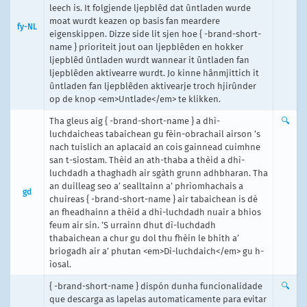
leech is. It folgjende ljepblêd dat ûntladen wurde
moat wurdt keazen op basis fan meardere
fy-NL
eigenskippen. Dizze side lit sjen hoe { -brand-short-
name } prioriteit jout oan ljepblêden en hokker
ljepblêd ûntladen wurdt wannear it ûntladen fan
ljepblêden aktivearre wurdt. Jo kinne hânmjittich it
ûntladen fan ljepblêden aktivearje troch hjirûnder
op de knop <em>Untlade</em> te klikken.
Tha gleus aig { -brand-short-name } a dhì-
🔍
luchdaicheas tabaichean gu fèin-obrachail airson ’s
nach tuislich an aplacaid an cois gainnead cuimhne
san t-siostam. Thèid an ath-thaba a thèid a dhì-
luchdadh a thaghadh air sgàth grunn adhbharan. Tha
an duilleag seo a’ sealltainn a’ phrìomhachais a
gd
chuireas { -brand-short-name } air tabaichean is dè
an fheadhainn a thèid a dhì-luchdadh nuair a bhios
feum air sin. ’S urrainn dhut dì-luchdadh
thabaichean a chur gu dol thu fhèin le bhith a’
briogadh air a’ phutan <em>Dì-luchdaich</em> gu h-
ìosal.
{ -brand-short-name } dispón dunha funcionalidade
🔍
que descarga as lapelas automaticamente para evitar