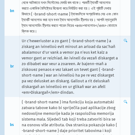
থেকে আটকাতে যখন সিস্টেমের মেমরি কম থাকে। পরবর্তী ট্যাবটি আনলোড
করতে একাধিক বৈশিষ্ট্যের বিবেচনা করে নির্বাচিত করা হয়। এই পৃষ্ঠাটি দেখায়
bn
কিভাবে { -brand-short-name } ট্যাবগুলিকে অগ্রাধিকার দেয় এবং কোন
ট্যাবটি আনলোড করা হবে যখন ট্যাব আনলোডিং ট্রিগার হয়। আপনি ম্যানুয়ালি
ট্যাব আনলোডিং ট্রিগার করতে পারেন নিচের <em>আনলোড</em> বোতামে
ক্লিক করে।
Ur c’heweriuster a zo gant { -brand-short-name } a
🔍
ziskarg an ivinelloù evit mirout an arload da sac’hañ
abalamour d'ur vank a vemor pa n’eus ket kalz a
vemor gant ar reizhiad. An ivinell da vezañ diskarget a
zo dibabet war veur a zoareen. Ar bajenn-mañ a
br
ziskouez penaos e vez lakaet un tevet gant { -brand-
short-name } war an ivinelloù ha pe re vez diskarget
pa vez delusket an diskarg. Gallout a rit deluskañ
diskargañ an ivinelloù en ur glikañ war an afell
<em>Diskargañ</em> dindan.
{ -brand-short-name } ima funkciju koja automatski
🔍
zatvara tabove kako bi spriječila pad aplikacije zbog
nedovoljne memorije kada je raspoloživa memorija
sistema mala. Sljedeći tab koji treba zatvoriti bira se
bs
na osnovu više atributa. Ova stranica pokazuje kako {
-brand-short-name } daje prioritet tabovima i koji