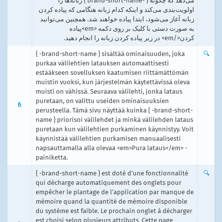
می‌دهد که چگونه { -brand-short-name } زبانه‌ها را
اولویت‌بندی می‌کند و اینکه کدام زبانه هنگامی که پیاده کردن
زبانه آغاز می‌شود، ابتدا پیاده خواهند شد. همچنین می‌توانید
به صورت دستی با کلیک بر روی دکمه <em>پیاده
کردن</em> در زیر پیاده کردن زبانه را انجام دهید.
{ -brand-short-name } sisältää ominaisuuden, joka
🔍
purkaa välilehtien latauksen automaattisesti
estääkseen sovelluksen kaatumisen riittämättömän
muistin vuoksi, kun järjestelmän käytettävissä oleva
muisti on vähissä. Seuraava välilehti, jonka lataus
puretaan, on valittu useiden ominaisuuksien
fi
perusteella. Tämä sivu näyttää kuinka { -brand-short-
name } priorisoi välilehdet ja minkä välilehden lataus
puretaan kun välilehtien purkaminen käynnistyy. Voit
käynnistää välilehtien purkamisen manuaalisesti
napsauttamalla alla olevaa <em>Pura lataus</em> -
painiketta.
{ -brand-short-name } est doté d’une fonctionnalité
🔍
qui décharge automatiquement des onglets pour
empêcher le plantage de l’application par manque de
mémoire quand la quantité de mémoire disponible
du système est faible. Le prochain onglet à décharger
est choisi selon plusieurs attributs. Cette page