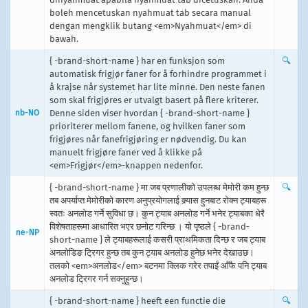
boleh mencetuskan nyahmuat tab secara manual
dengan mengklik butang <em>Nyahmuat</em> di
bawah.
{ -brand-short-name } har en funksjon som
🔍
automatisk frigjør faner for å forhindre programmet i
å krajse når systemet har lite minne. Den neste fanen
som skal frigjøres er utvalgt basert på flere kriterer.
nb-NO
Denne siden viser hvordan { -brand-short-name }
prioriterer mellom fanene, og hvilken faner som
frigjøres når fanefrigjøring er nødvendig. Du kan
manuelt frigjøre faner ved å klikke på
<em>Frigjør</em>-knappen nedenfor.
{ -brand-short-name } मा जब प्रणालीको उपलब्ध मेमोरी कम हुन्छ
🔍
तब अपर्याप्त मेमोरीको कारण अनुप्रयोगलाई क्र्यास हुनबाट रोक्न ट्याबहरू
स्वतः अनलोड गर्ने सुविधा छ। कुन ट्याब अनलोड गर्ने भनेर ट्याबका धेरै
विशेषताहरूमा आधारित भएर छनोट गरिन्छ । यो पृष्ठले { -brand-
ne-NP
short-name } ले ट्याबहरूलाई कसरी प्राथमिकता दिन्छ र जब ट्याब
अनलोडिङ ट्रिगर हुन्छ तब कुन ट्याब अनलोड हुनेछ भनेर देखाउछ।
तलको <em>अनलोड</em> बटनमा क्लिक गरेर तपाईं आँफै पनि ट्याब
अनलोड ट्रिगर गर्न सक्नुहुन्छ।
{ -brand-short-name } heeft een functie die
🔍