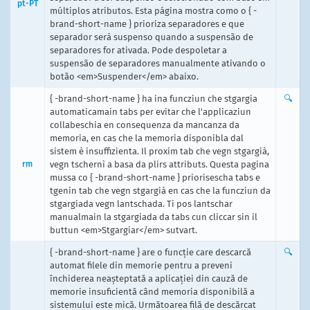
pt-PT
múltiplos atributos. Esta página mostra como o { -
brand-short-name } prioriza separadores e que
separador será suspenso quando a suspensão de
separadores for ativada. Pode despoletar a
suspensão de separadores manualmente ativando o
botão <em>Suspender</em> abaixo.
{ -brand-short-name } ha ina funcziun che stgargia
🔍
automaticamain tabs per evitar che l'applicaziun
collabeschia en consequenza da mancanza da
memoria, en cas che la memoria disponibla dal
sistem è insuffizienta. Il proxim tab che vegn stgargià,
rm
vegn tschernì a basa da plirs attributs. Questa pagina
mussa co { -brand-short-name } priorisescha tabs e
tgenin tab che vegn stgargià en cas che la funcziun da
stgargiada vegn lantschada. Ti pos lantschar
manualmain la stgargiada da tabs cun cliccar sin il
buttun <em>Stgargiar</em> sutvart.
{ -brand-short-name } are o funcție care descarcă
🔍
automat filele din memorie pentru a preveni
închiderea neașteptată a aplicației din cauză de
memorie insuficientă când memoria disponibilă a
sistemului este mică. Următoarea filă de descărcat