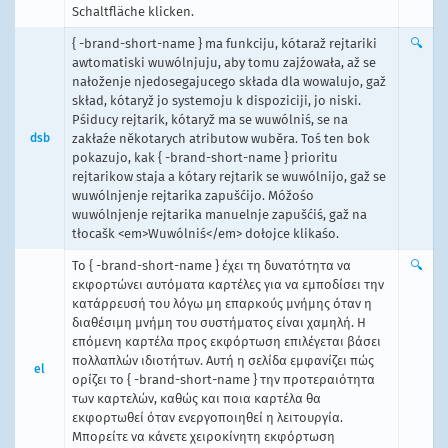
Schaltfläche klicken.
{ -brand-short-name } ma funkciju, kótaraž rejtariki
🔍
awtomatiski wuwólnjuju, aby tomu zajźowała, až se
nałoženje njedosegajucego składa dla wowalujo, gaž
skład, kótaryž jo systemoju k dispoziciji, jo niski.
Pśiducy rejtarik, kótaryž ma se wuwólniś, se na
dsb
zakłaźe někotarych atributow wuběra. Toś ten bok
pokazujo, kak { -brand-short-name } prioritu
rejtarikow staja a kótary rejtarik se wuwólnijo, gaž se
wuwólnjenje rejtarika zapušćijo. Móžośo
wuwólnjenje rejtarika manuelnje zapušćiś, gaž na
tłocašk <em>Wuwólniś</em> dołojce klikaśo.
Το { -brand-short-name } έχει τη δυνατότητα να
🔍
εκφορτώνει αυτόματα καρτέλες για να εμποδίσει την
κατάρρευσή του λόγω μη επαρκούς μνήμης όταν η
διαθέσιμη μνήμη του συστήματος είναι χαμηλή. Η
επόμενη καρτέλα προς εκφόρτωση επιλέγεται βάσει
πολλαπλών ιδιοτήτων. Αυτή η σελίδα εμφανίζει πώς
el
ορίζει το { -brand-short-name } την προτεραιότητα
των καρτελών, καθώς και ποια καρτέλα θα
εκφορτωθεί όταν ενεργοποιηθεί η λειτουργία.
Μπορείτε να κάνετε χειροκίνητη εκφόρτωση