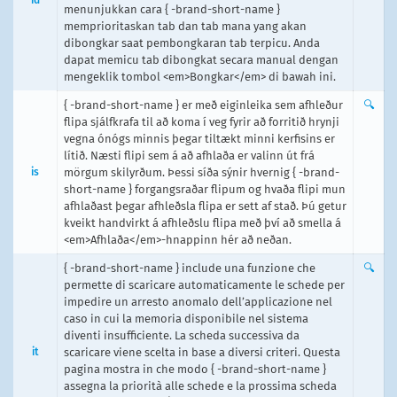
menunjukkan cara { -brand-short-name }
memprioritaskan tab dan tab mana yang akan
dibongkar saat pembongkaran tab terpicu. Anda
dapat memicu tab dibongkat secara manual dengan
mengeklik tombol <em>Bongkar</em> di bawah ini.
{ -brand-short-name } er með eiginleika sem afhleður
🔍
flipa sjálfkrafa til að koma í veg fyrir að forritið hrynji
vegna ónógs minnis þegar tiltækt minni kerfisins er
lítið. Næsti flipi sem á að afhlaða er valinn út frá
is
mörgum skilyrðum. Þessi síða sýnir hvernig { -brand-
short-name } forgangsraðar flipum og hvaða flipi mun
afhlaðast þegar afhleðsla flipa er sett af stað. Þú getur
kveikt handvirkt á afhleðslu flipa með því að smella á
<em>Afhlaða</em>-hnappinn hér að neðan.
{ -brand-short-name } include una funzione che
🔍
permette di scaricare automaticamente le schede per
impedire un arresto anomalo dell’applicazione nel
caso in cui la memoria disponibile nel sistema
diventi insufficiente. La scheda successiva da
it
scaricare viene scelta in base a diversi criteri. Questa
pagina mostra in che modo { -brand-short-name }
assegna la priorità alle schede e la prossima scheda