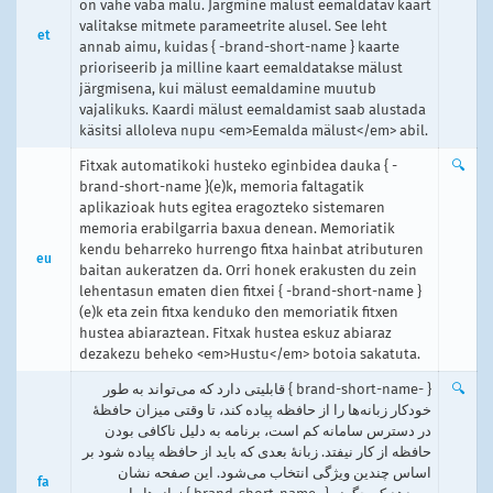
on vähe vaba mälu. Järgmine mälust eemaldatav kaart
valitakse mitmete parameetrite alusel. See leht
et
annab aimu, kuidas { -brand-short-name } kaarte
prioriseerib ja milline kaart eemaldatakse mälust
järgmisena, kui mälust eemaldamine muutub
vajalikuks. Kaardi mälust eemaldamist saab alustada
käsitsi alloleva nupu <em>Eemalda mälust</em> abil.
Fitxak automatikoki husteko eginbidea dauka { -
🔍
brand-short-name }(e)k, memoria faltagatik
aplikazioak huts egitea eragozteko sistemaren
memoria erabilgarria baxua denean. Memoriatik
kendu beharreko hurrengo fitxa hainbat atributuren
eu
baitan aukeratzen da. Orri honek erakusten du zein
lehentasun ematen dien fitxei { -brand-short-name }
(e)k eta zein fitxa kenduko den memoriatik fitxen
hustea abiaraztean. Fitxak hustea eskuz abiaraz
dezakezu beheko <em>Hustu</em> botoia sakatuta.
{ -brand-short-name } قابلیتی دارد که می‌تواند به طور
🔍
خودکار زبانه‌ها را از حافظه پیاده کند، تا وقتی میزان حافظهٔ
در دسترس سامانه کم است، برنامه به دلیل ناکافی بودن
حافظه از کار نیفتد. زبانهٔ بعدی که باید از حافظه پیاده شود بر
اساس چندین ویژگی انتخاب می‌شود. این صفحه نشان
fa