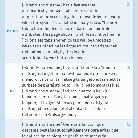
{ -brand-short-name } has a feature that
🔍
automatically unloads tabs to prevent the
application from crashing due to insufficient memory
when the system’s available memory is low. The next
tab to be unloaded is chosen based on multiple
en-US
attributes. This page shows how { -brand-short-name
} prioritizes tabs and which tab will be unloaded
when tab unloading is triggered. You can trigger tab
unloading manually by clicking the
<em>Unload</em> button below.
{ -brand-short-name } havas funktion kiu aŭtomate
🔍
malŝargas langetojn por eviti paneojn pro manko da
memoro. La venonta malŝargita langeto estas elektita
surbaze de pluraj atributoj. Tiuj ĉi paĝo montras kiel
eo
{ -brand-short-name } indicas langetojn kaj kiu
langeto estos malŝargita kiam la malŝargado de
langetoj aktiviĝos. Vi povas permane aktivigi la
malŝargadon de langetoj alklakante la suban
butonon <em>Malŝargi</em>.
{ -brand-short-name } tiene una función que
🔍
descarga pestañas automáticamente para evitar que
la aplicación se bloquee por falta de memoria