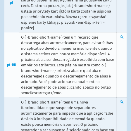
karta do uśpienia jest wybierana na podstawie kilku
pl
cech. Ta strona pokazuje, jak { -brand-short-name }
ustala priorytety kart i
która karta zostanie uśpiona
po spełnieniu warunków. Można ręcznie wywołać
uśpienie karty klikając przycisk <em>Uśpij</em>
poniżej.
O { -brand-short-name } tem um recurso que
🔍
descarrega abas automaticamente, para evitar falhas
no aplicativo devido à memória insuficiente quando
o sistema estiver com pouca memória disponível. A
próxima aba a ser descarregada é escolhida com base
pt-BR
em vários atributos. Esta página mostra como o { -
brand-short-name } prioriza abas e qual aba é
descarregada quando o descarregamento de abas é
acionado. Você pode acionar manualmente o
descarregamento de abas clicando abaixo no botão
<em>Descarregar</em>.
O { -brand-short-name } tem uma nova
🔍
funcionalidade que suspende separadores
automaticamente para impedir que a aplicação falhe
devido à indisponibilidade de memória quando
existe pouca memória disponível. O próximo
separador a ser suspenso é selecionado com base em