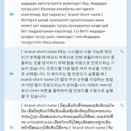
жадыдан автотүсіретін мүмкіндігі бар. Жадыдан
түсіру реті бірнеше атрибутқа негізделіп
kk
есептеледі. Бұл парақта { -brand-short-name }
беттерге қалай приоритет орнататынын және
келесі рет жадыдан түсіру орындалған кезде қай
бет таңдалатынын көрсетеді. Сіз бетті жадыдан
қолдан түсіру үшін, төмендегі <em>Жадыдан
түсіру</em> баса аласыз.
{ -brand-short-name }에는 시스템의 사용 가능한 메모
🔍
리가 부족할 때 메모리 부족으로 인해 애플리케이션이 충
돌하는 것을 방지하기 위해 탭을 자동으로 언로드하는 기
능이 있습니다. 언로드할 다음 탭은 여러 속성을 기반으
ko
로 선택됩니다. 이 페이지는 탭 언로드가 실행될 때 { -
brand-short-name }가 탭의 우선 순위를 지정하는 방법
과 어떤 탭이 언로드되는지 보여줍니다. 아래의 <em>언
로드</em> 버튼을 클릭하여 탭 언로드를 수동으로 실행
할 수 있습니다.
{ -brand-short-name } ມີຄຸນສົມບັດທີ່ຈະຖອນແທັບອັດຕະໂນ
🔍
ມັດ ເພື່ອປ້ອງກັນບໍ່ໃຫ້ແອັບພລິເຄຊັນຂັດຂ້ອງເນື່ອງຈາກຄວາມ
ຈຳບໍ່ພຽງພໍ ເມື່ອໜ່ວຍຄວາມຈຳຂອງລະບົບມີໜ້ອຍ. ແຖບຕໍ່ໄປທີ່
ຈະ unloaded ແມ່ນ ເລືອກໂດຍອີງໃສ່ຄຸນລັກສະນະຫຼາຍອັນ.
lo
ຫນ້ານີ້ສະແດງໃຫ້ເຫັນວິທີການ { -brand-short-name } ຈັດ