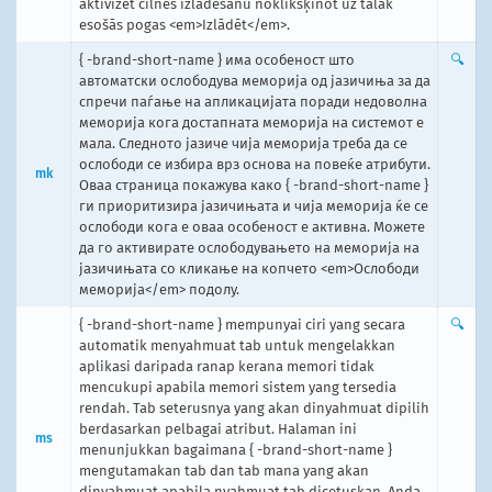
aktivizēt cilnes izlādēšanu noklikšķinot uz tālāk
esošās pogas <em>Izlādēt</em>.
{ -brand-short-name } има особеност што
🔍
автоматски ослободува меморија од јазичиња за да
спречи паѓање на апликацијата поради недоволна
меморија кога достапната меморија на системот е
мала. Следното јазиче чија меморија треба да се
ослободи се избира врз основа на повеќе атрибути.
mk
Оваа страница покажува како { -brand-short-name }
ги приоритизира јазичињата и чија меморија ќе се
ослободи кога е оваа особеност е активна. Можете
да го активирате ослободувањето на меморија на
јазичињата со кликање на копчето <em>Ослободи
меморија</em> подолу.
{ -brand-short-name } mempunyai ciri yang secara
🔍
automatik menyahmuat tab untuk mengelakkan
aplikasi daripada ranap kerana memori tidak
mencukupi apabila memori sistem yang tersedia
rendah. Tab seterusnya yang akan dinyahmuat dipilih
berdasarkan pelbagai atribut. Halaman ini
ms
menunjukkan bagaimana { -brand-short-name }
mengutamakan tab dan tab mana yang akan
dinyahmuat apabila nyahmuat tab dicetuskan. Anda