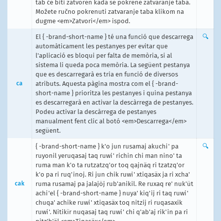
tab će biti zatvoren kada se pokrene zatvaranje taba.
Možete ručno pokrenuti zatvaranje taba klikom na
dugme <em>Zatvori</em> ispod.
El { -brand-short-name } té una funció que descarrega
🔍
automàticament les pestanyes per evitar que
l'aplicació es bloqui per falta de memòria, si al
sistema li queda poca memòria. La següent pestanya
que es descarregarà es tria en funció de diversos
ca
atributs. Aquesta pàgina mostra com el { -brand-
short-name } prioritza les pestanyes i quina pestanya
es descarregarà en activar la descàrrega de pestanyes.
Podeu activar la descàrrega de pestanyes
manualment fent clic al botó <em>Descarrega</em>
següent.
{ -brand-short-name } k'o jun rusamaj akuchi' pa
🔍
ruyonil yeruqasaj taq ruwi' richin chi man nino' ta
ruma man k'o ta rutzatzq'or toq qajnäq ri tzatzq'or
k'o pa ri ruq'inoj. Ri jun chik ruwi' xtiqasäx ja ri xcha'
cak
ruma rusamaj pa jalajöj rub'anikil. Re ruxaq re' nuk'üt
achi'el { -brand-short-name } nuya' kiq'ij ri taq ruwi'
chuqa' achike ruwi' xtiqasäx toq nitzij ri ruqasaxik
ruwi'. Nitikïr nuqasaj taq ruwi' chi q'ab'aj rik'in pa ri