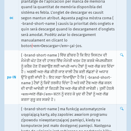
plantatge de l’aplicacion per manca de memòria
quand la quantitat de memòria disponibla del
sistèma es febla. L’onglet de descargar es causit
oc
segon mantun atribut. Aquesta pagina mòstra coma {
-brand-short-name } causís la prioritat dels onglets e
quin serà descargat quand lo descargament d’onglets
serà amodat. Podètz aviar lo descargament
manualament en clicant lo
boton
<em>Descargar</em> çai-jos.
{ -brand-short-name } ਵਿੱਚ ਫ਼ੀਚਰ ਹੈ ਕਿ ਇਹ ਸਿਸਟਮ ਦੀ
🔍
ਮੈਮੋਰੀ ਘੱਟ ਹੋਣ ਦੀ ਹਾਲਤ ਵਿੱੱਚ ਮੈਮੋਰੀ ਖਤਮ ਹੋਣ ਕਰਕੇ ਐਪਲਕੀੇਸ਼ਨ
ਨੂੰ ਕਰੈਸ਼ ਹੋਣ ਤੋਂ ਬਚਾਉਣ ਲਈ ਆਪਣੇ-ਆਪ ਟੈਬਾਂ ਨੂੰ ਅਣ-ਲੋਡ ਕਰ ਦਿੰਦਾ
ਹੈ। ਅਗਲੀ ਅਣ-ਲੋਡ ਕੀਤੀ ਜਾਣ ਵਾਲੀ ਟੈਬ ਕਈ ਲੱਛਣਾਂ ਦੇ ਅਧਾਰ
pa-IN
ਉੱਤੇ ਚੁਣੀ ਜਾਂਦੀ ਹੈ। ਇਹ ਸਫ਼ਾ ਦਿਖਾਉਂਦਾ ਹੈ ਕਿ { -brand-short-
name } ਟੈਬਾਂ ਨੂੰ ਕਿਵੇਂ ਤਰਜੀਹ ਦਿੰਦਾ ਹੈ ਅਤੇ ਜਦੋਂ ਟੈਬ ਅਣ-ਲੋਡ ਕਰਨ
ਦੀ ਵਾਰੀ ਆਵੇਗੀ ਤਾਂ ਕਿਹੜੀ ਟੈਬ ਅਣ-ਲੋਡ ਕੀਤੀ ਜਾਵੇਗੀ। ਤੁਸੀਂ ਹੇਠਲੇ
<em>ਅਣ-ਲੋਡ</em> ਬਟਨ ਨੂੰ ਵਰਤ ਕੇ ਖੁਦ ਵੀ ਟੈਬਾਂ ਨੂੰ ਅਣ-ਲੋਡ
ਕਰਨਾ ਸ਼ੁਰੂ ਕਰ ਸਕਦੇ ਹੋ।
{ -brand-short-name } ma funkcję automatycznie
🔍
usypiającą karty, aby zapobiec awariom programu
z
powodu niewystarczającej pamięci, kiedy na
komputerze jest mało dostępnej pamięci. Następna