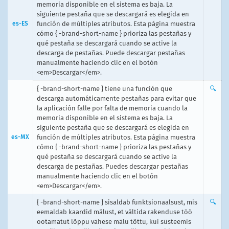
memoria disponible en el sistema es baja. La
siguiente pestaña que se descargará es elegida en
es-ES
función de múltiples atributos. Esta página muestra
cómo { -brand-short-name } prioriza las pestañas y
qué pestaña se descargará cuando se active la
descarga de pestañas. Puede descargar pestañas
manualmente haciendo clic en el botón
<em>Descargar</em>.
{ -brand-short-name } tiene una función que
🔍
descarga automáticamente pestañas para evitar que
la aplicación falle por falta de memoria cuando la
memoria disponible en el sistema es baja. La
siguiente pestaña que se descargará es elegida en
es-MX
función de múltiples atributos. Esta página muestra
cómo { -brand-short-name } prioriza las pestañas y
qué pestaña se descargará cuando se active la
descarga de pestañas. Puedes descargar pestañas
manualmente haciendo clic en el botón
<em>Descargar</em>.
{ -brand-short-name } sisaldab funktsionaalsust, mis
🔍
eemaldab kaardid mälust, et vältida rakenduse töö
ootamatut lõppu vähese mälu tõttu, kui süsteemis