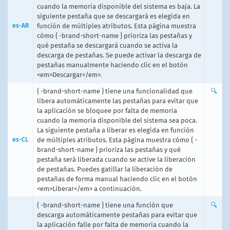
cuando la memoria disponible del sistema es baja. La
siguiente pestaña que se descargará es elegida en
es-AR
función de múltiples atributos. Esta página muestra
cómo { -brand-short-name } prioriza las pestañas y
qué pestaña se descargará cuando se activa la
descarga de pestañas. Se puede activar la descarga de
pestañas manualmente haciendo clic en el botón
<em>Descargar</em>.
{ -brand-short-name } tiene una funcionalidad que
🔍
libera automáticamente las pestañas para evitar que
la aplicación se bloquee por falta de memoria
cuando la memoria disponible del sistema sea poca.
La siguiente pestaña a liberar es elegida en función
es-CL
de múltiples atributos. Esta página muestra cómo { -
brand-short-name } prioriza las pestañas y qué
pestaña será liberada cuando se active la liberación
de pestañas. Puedes gatillar la liberación de
pestañas de forma manual haciendo clic en el botón
<em>Liberar</em> a continuación.
{ -brand-short-name } tiene una función que
🔍
descarga automáticamente pestañas para evitar que
la aplicación falle por falta de memoria cuando la