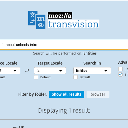
Search will be performed on:
Entities
.
Adva
ce Locale
Target Locale
Search in
C
En
ault
Default
Default
Filter by folder:
Show all results
browser
Displaying
1 result
:
en-US