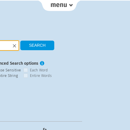
nced Search options
ase Sensitive
Each Word
tire String
Entire Words
fa