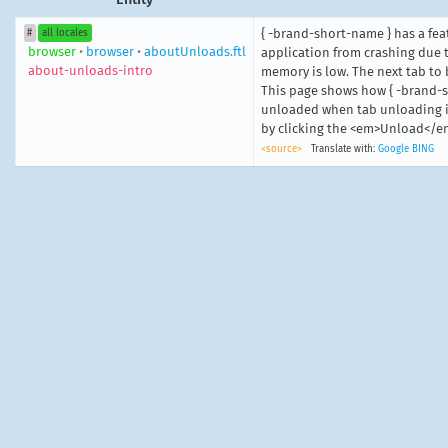
{ -brand-short-name } has a fea
#
all locales
browser
•
browser
•
aboutUnloads.ftl
application from crashing due 
about-unloads-intro
memory is low. The next tab to
This page shows how { -brand-sh
unloaded when tab unloading is
by clicking the <em>Unload</e
<source>
Translate with:
Google
BING