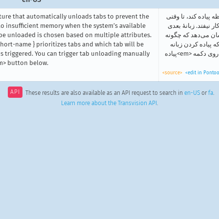
ture that automatically unloads tabs to prevent the
{ -brand-short-name } وقتی
to insufficient memory when the system’s available
نیفتد. زبانهٔ بعدی
 be unloaded is chosen based on multiple attributes.
ان می‌دهد که چگونه
ort-name } prioritizes tabs and which tab will be
{ -brand-short-name } نه
 triggered. You can trigger tab unloading manually
آغاز می‌شود، ابتدا پیاده خواهند شد. همچنین می‌توانید به صورت دستی با کلیک بر روی دکمه <em>پیاده
m> button below.
<source>
<edit in Ponto
API
These results are also available as an API request to search in
en-US
or
fa
.
Learn more about the Transvision API
.