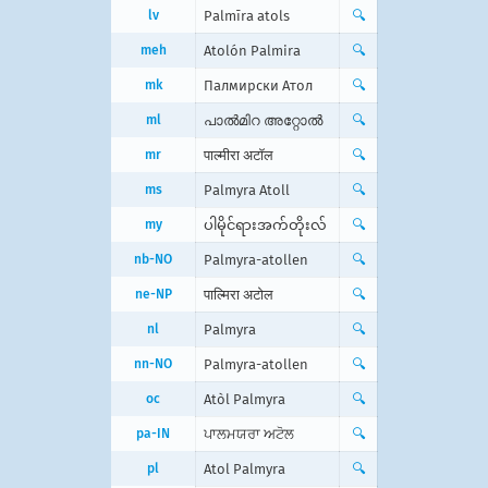
lv
Palmīra atols
🔍
meh
Atolón Palmira
🔍
mk
Палмирски Атол
🔍
ml
പാല്‍മിറ അറ്റോല്‍
🔍
mr
पाल्मीरा अटॉल
🔍
ms
Palmyra Atoll
🔍
my
ပါမိုင်ရားအက်တိုးလ်
🔍
nb-NO
Palmyra-atollen
🔍
ne-NP
पाल्मिरा अटोल
🔍
nl
Palmyra
🔍
nn-NO
Palmyra-atollen
🔍
oc
Atòl Palmyra
🔍
pa-IN
ਪਾਲਮਯਰਾ ਅਟੋਲ
🔍
pl
Atol Palmyra
🔍