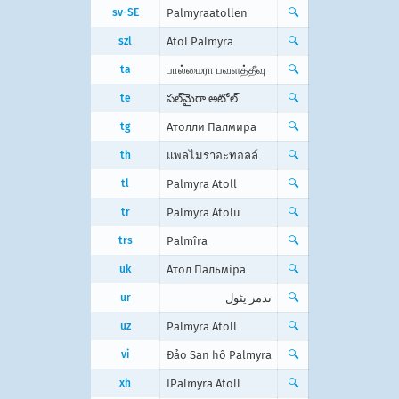
sv-SE
Palmyraatollen
🔍
szl
Atol Palmyra
🔍
ta
பால்மைரா பவளத்தீவு
🔍
te
పల్‌మైరా అటోల్
🔍
tg
Атолли Палмира
🔍
th
แพลไมราอะทอลล์
🔍
tl
Palmyra Atoll
🔍
tr
Palmyra Atolü
🔍
trs
Palmîra
🔍
uk
Атол Пальміра
🔍
ur
تدمر یٹول
🔍
uz
Palmyra Atoll
🔍
vi
Đảo San hô Palmyra
🔍
xh
IPalmyra Atoll
🔍