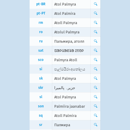
pt-BR
Atol Palmyra
🔍
pt-PT
Atol Palmira
🔍
rm
Atoll Palmyra
🔍
ro
Atolul Palmyra
🔍
ru
Пальмира, атолл
🔍
sat
ᱯᱟᱞᱢᱟᱭᱨᱟ ᱮᱴᱚᱞ
🔍
sco
Palmyra Atoll
🔍
si
පැල්මයිරා අතෝලය
🔍
sk
Atol Palmyra
🔍
skr
جزیرہ پالمیرا
🔍
sl
Atol Palmyra
🔍
son
Palmiira jaanabar
🔍
sq
Atoll Palmira
🔍
sr
Палмира
🔍