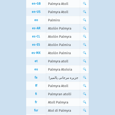
en-GB
Palmyra Atoll
🔍
en-US
Palmyra Atoll
🔍
eo
Palmiro
🔍
es-AR
Atolón Palmyra
🔍
es-CL
Atolón Palmyra
🔍
es-ES
Atolón Palmira
🔍
es-MX
Atolón Palmira
🔍
et
Palmyra atoll
🔍
eu
Palmyra Atoloia
🔍
fa
جزیره مرجانی پالمیرا
🔍
ff
Palmyra Atoll
🔍
fi
Palmyran atolli
🔍
fr
Atoll Palmyra
🔍
fur
Atol di Palmyra
🔍