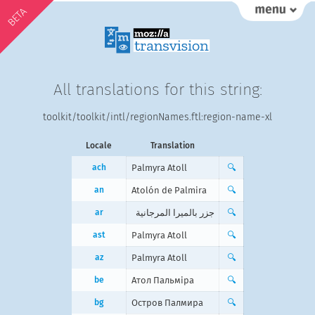
BETA
All translations for this string:
toolkit/toolkit/intl/regionNames.ftl:region-name-xl
Locale
Translation
ach
Palmyra Atoll
🔍
an
Atolón de Palmira
🔍
ar
جزر بالميرا المرجانية
🔍
ast
Palmyra Atoll
🔍
az
Palmyra Atoll
🔍
be
Атол Пальміра
🔍
bg
Остров Палмира
🔍