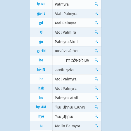
fy-NL
Palmyra
🔍
ga-IE
Atall Palmyra
🔍
gd
Atal Palmyra
🔍
gl
Atol Palmira
🔍
gn
Palmyra Atoll
🔍
gu-IN
પાલ્મીરા એટોલ
🔍
he
אטול פאלמירה
🔍
hi-IN
पालमीरा एटोल
🔍
hr
Atol Palmyra
🔍
hsb
Atol Palmyra
🔍
hu
Palmyra-atoll
🔍
hy-AM
Պալմիրա ատոլ
🔍
hye
Պալմիրա
🔍
ia
Atollo Palmyra
🔍