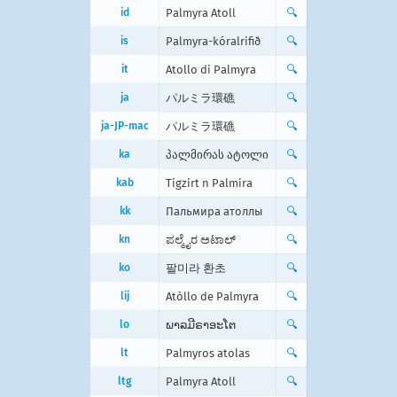
id
Palmyra Atoll
🔍
is
Palmyra-kóralrifið
🔍
it
Atollo di Palmyra
🔍
ja
パルミラ環礁
🔍
ja-JP-mac
パルミラ環礁
🔍
ka
პალმირას ატოლი
🔍
kab
Tigzirt n Palmira
🔍
kk
Пальмира атоллы
🔍
kn
ಪಲ್ಮೈರ ಅಟಾಲ್
🔍
ko
팔미라 환초
🔍
lij
Atòllo de Palmyra
🔍
lo
ພາລມີຣາອະໂຕ
🔍
lt
Palmyros atolas
🔍
ltg
Palmyra Atoll
🔍