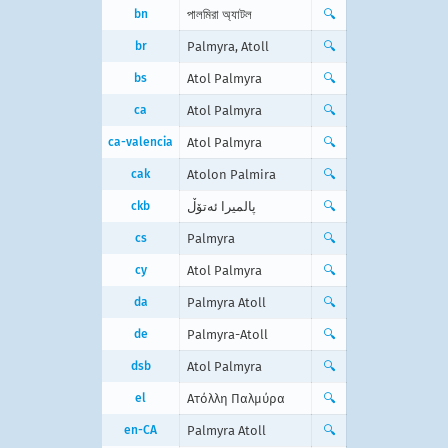
bn
পালমিরা অ্যাটল
🔍
br
Palmyra, Atoll
🔍
bs
Atol Palmyra
🔍
ca
Atol Palmyra
🔍
ca-valencia
Atol Palmyra
🔍
cak
Atolon Palmira
🔍
ckb
پالمیرا ئەتۆڵ
🔍
cs
Palmyra
🔍
cy
Atol Palmyra
🔍
da
Palmyra Atoll
🔍
de
Palmyra-Atoll
🔍
dsb
Atol Palmyra
🔍
el
Ατόλλη Παλμύρα
🔍
en-CA
Palmyra Atoll
🔍