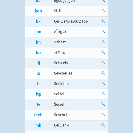
ka
სეიშელები
🔍
kab
Sicil
🔍
kk
Сейшель аралдары
🔍
km
សីស្ហែល
🔍
kn
ಸಿಶೆಲ್ಸ್‍
🔍
ko
세이셀
🔍
lij
Seiscels
🔍
lo
Seychelles
🔍
lt
Seišeliai
🔍
ltg
Šeišeli
🔍
lv
Šeišeļi
🔍
meh
Seychelles
🔍
mk
Сејшели
🔍