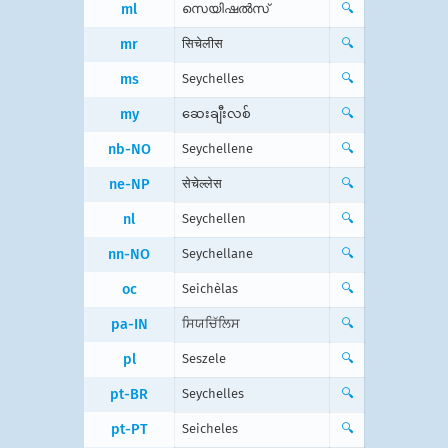
ml
സെയിഷല്‍സ്
🔍
mr
सिचेलीस
🔍
ms
Seychelles
🔍
my
ဆေးချီးလစ်
🔍
nb-NO
Seychellene
🔍
ne-NP
सेचेल्लेस
🔍
nl
Seychellen
🔍
nn-NO
Seychellane
🔍
oc
Seichèlas
🔍
pa-IN
ਸਿਯਚਿੱਲਿਸ
🔍
pl
Seszele
🔍
pt-BR
Seychelles
🔍
pt-PT
Seicheles
🔍