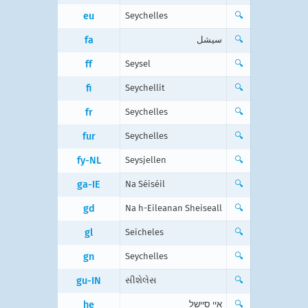
eu
Seychelles
🔍
fa
سیشل
🔍
ff
Seysel
🔍
fi
Seychellit
🔍
fr
Seychelles
🔍
fur
Seychelles
🔍
fy-NL
Seysjellen
🔍
ga-IE
Na Séiséil
🔍
gd
Na h-Eileanan Sheiseall
🔍
gl
Seicheles
🔍
gn
Seychelles
🔍
gu-IN
સીશેલેસ
🔍
he
איי סיישל
🔍