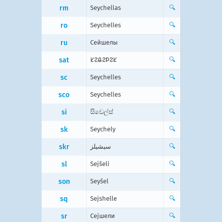
rm
Seychellas
🔍
ro
Seychelles
🔍
ru
Сейшелы
🔍
sat
ᱥᱮᱪᱮᱞᱮᱥ
🔍
sc
Seychelles
🔍
sco
Seychelles
🔍
si
සිචෙල්ස්
🔍
sk
Seychely
🔍
skr
سیشیلز
🔍
sl
Sejšeli
🔍
son
Seyšel
🔍
sq
Sejshelle
🔍
sr
Сејшели
🔍