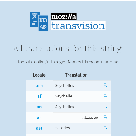
All translations for this string:
toolkit/toolkit/intl/regionNames.ftl:region-name-sc
Locale
Translation
ach
Seychelles
🔍
af
Seychelle
🔍
an
Seychelles
🔍
ar
سايتشيلي
🔍
ast
Seixeles
🔍