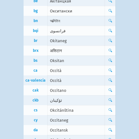
be
Акітанцкая
🔍
bg
Окситански
🔍
bn
অক্সিটান
🔍
bqi
فرانسوی
🔍
br
Okitaneg
🔍
brx
असिटान
🔍
bs
Oksitan
🔍
ca
Occità
🔍
ca-valencia
Occità
🔍
cak
Occitano
🔍
ckb
ئۆکیتان
🔍
cs
Okcitánština
🔍
cy
Occitaneg
🔍
da
Occitansk
🔍