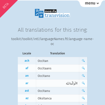
BETA
All translations for this string:
toolkit/toolkit/intl/languageNames.ftl:language-name-
oc
Locale
Translation
ach
Occitan
🔍
af
Occitaans
🔍
an
Occitano
🔍
ar
الأوكّيتانيّة
🔍
ast
Occitanu
🔍
az
Oksitanca
🔍