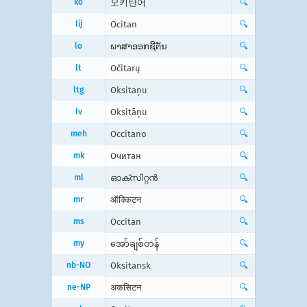
ko
오키탄어
🔍
lij
Ocitan
🔍
lo
ພາ​ສາ​ອອກ​ຊີ​ຕັນ
🔍
lt
Očitarų
🔍
ltg
Oksitaņu
🔍
lv
Oksitāņu
🔍
meh
Occitano
🔍
mk
Очитан
🔍
ml
ഓക്സിറ്റന്‍
🔍
mr
ऑक्किटन
🔍
ms
Occitan
🔍
my
အော်ချစ်တန်
🔍
nb-NO
Oksitansk
🔍
ne-NP
अकसिटन
🔍