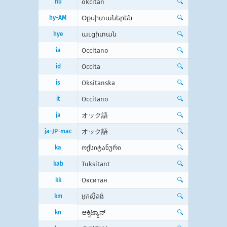
hu
okcitán
🔍
hy-AM
Օքսիտաներեն
🔍
hye
աւցիտան
🔍
ia
Occitano
🔍
id
Occita
🔍
is
Oksítanska
🔍
it
Occitano
🔍
ja
オック語
🔍
ja-JP-mac
オック語
🔍
ka
ოქსიტანური
🔍
kab
Tuksitant
🔍
kk
Окситан
🔍
km
អុកស៊ីតង់
🔍
kn
ಆಕ್ಸಿಟ್ಯಾನ್
🔍