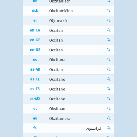
de
Okzitanisch
🔍
dsb
Okcitańšćina
🔍
el
Οξιτανικά
🔍
en-CA
Occitan
🔍
en-GB
Occitan
🔍
en-US
Occitan
🔍
eo
Okcitana
🔍
es-AR
Occitan
🔍
es-CL
Occitano
🔍
es-ES
Occitano
🔍
es-MX
Occitano
🔍
et
Oksitaani
🔍
eu
Okzitaniera
🔍
fa
فرانسوی
🔍