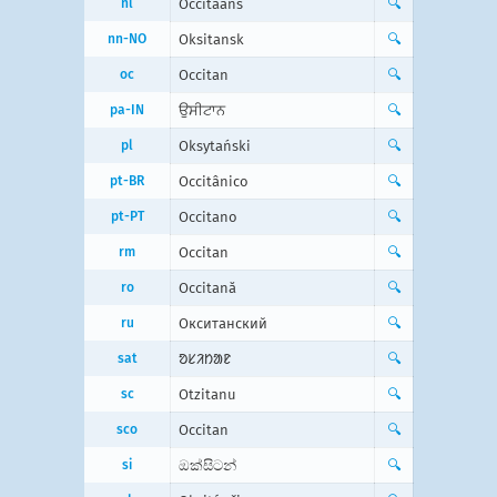
nl
Occitaans
🔍
nn-NO
Oksitansk
🔍
oc
Occitan
🔍
pa-IN
ਉਸੀਟਾਨ
🔍
pl
Oksytański
🔍
pt-BR
Occitânico
🔍
pt-PT
Occitano
🔍
rm
Occitan
🔍
ro
Occitană
🔍
ru
Окситанский
🔍
sat
ᱚᱥᱤᱴᱟᱱ
🔍
sc
Otzitanu
🔍
sco
Occitan
🔍
si
ඔක්සිටන්
🔍