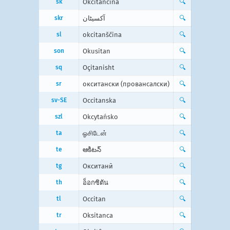
sk
Okcitánčina
🔍
skr
آكسيٹان
🔍
sl
okcitanščina
🔍
son
Okusitan
🔍
sq
Oçitanisht
🔍
sr
окситански (провансалски)
🔍
sv-SE
Occitanska
🔍
szl
Okcytańsko
🔍
ta
ஓசிடேன்
🔍
te
ఆకిటన్
🔍
tg
Окситанӣ
🔍
th
อ็อกซิตัน
🔍
tl
Occitan
🔍
tr
Oksitanca
🔍