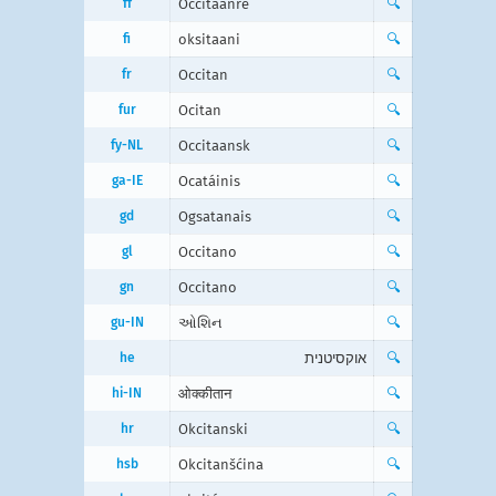
ff
Occitaanre
🔍
fi
oksitaani
🔍
fr
Occitan
🔍
fur
Ocitan
🔍
fy-NL
Occitaansk
🔍
ga-IE
Ocatáinis
🔍
gd
Ogsatanais
🔍
gl
Occitano
🔍
gn
Occitano
🔍
gu-IN
ઓશિન
🔍
he
אוקסיטנית
🔍
hi-IN
ओक्कीतान
🔍
hr
Okcitanski
🔍
hsb
Okcitanšćina
🔍