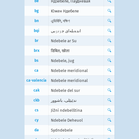
be
Ндзебеле, Паўднёвая
🔍
bg
Южен Ндебеле
🔍
bn
এন্ডিবিলি, দক্ষিণ
🔍
bqi
انده‌بله‌ای جۊنۊبی
🔍
br
Ndebele ar Su
🔍
brx
डिबिल, खोला
🔍
bs
Ndebele, jug
🔍
ca
Ndebele meridional
🔍
ca-valencia
Ndebele meridional
🔍
cak
Ndebele del sur
🔍
ckb
ندێبێلی، باشوور
🔍
cs
Jižní ndebelština
🔍
cy
Ndebele Deheuol
🔍
da
Sydndebele
🔍