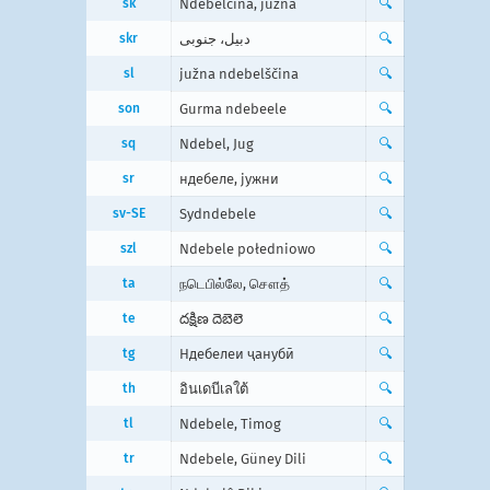
sk
Ndebelčina, južná
🔍
skr
دبیل، جنوبی
🔍
sl
južna ndebelščina
🔍
son
Gurma ndebeele
🔍
sq
Ndebel, Jug
🔍
sr
ндебеле, јужни
🔍
sv-SE
Sydndebele
🔍
szl
Ndebele połedniowo
🔍
ta
நடெபில்லே, சௌத்
🔍
te
దక్షిణ దెబెలె
🔍
tg
Ндебелеи ҷанубӣ
🔍
th
อินเดบีเลใต้
🔍
tl
Ndebele, Timog
🔍
tr
Ndebele, Güney Dili
🔍