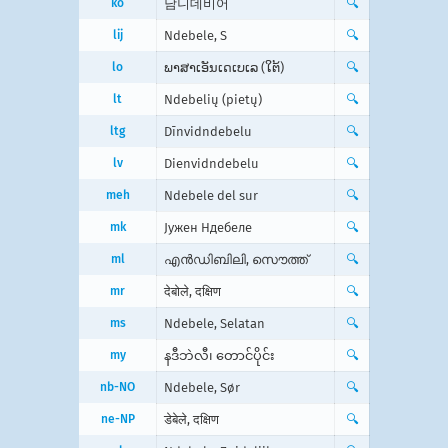
ko
남니데비어
🔍
lij
Ndebele, S
🔍
lo
ພາ​ສາ​ເອັນ​ເດ​ເບ​ເລ (ໃຕ້)
🔍
lt
Ndebelių (pietų)
🔍
ltg
Dīnvidndebelu
🔍
lv
Dienvidndebelu
🔍
meh
Ndebele del sur
🔍
mk
Јужен Ндебеле
🔍
ml
എന്‍ഡിബിലി, സൌത്ത്‌
🔍
mr
देबोले, दक्षिण
🔍
ms
Ndebele, Selatan
🔍
my
နဒီဘဲလီ၊ တောင်ပိုင်း
🔍
nb-NO
Ndebele, Sør
🔍
ne-NP
डेबेले, दक्षिण
🔍