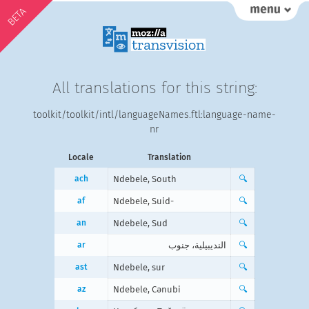
BETA
All translations for this string:
toolkit/toolkit/intl/languageNames.ftl:language-name-
nr
Locale
Translation
ach
Ndebele, South
🔍
af
Ndebele, Suid-
🔍
an
Ndebele, Sud
🔍
ar
النديبيلية، جنوب
🔍
ast
Ndebele, sur
🔍
az
Ndebele, Cənubi
🔍