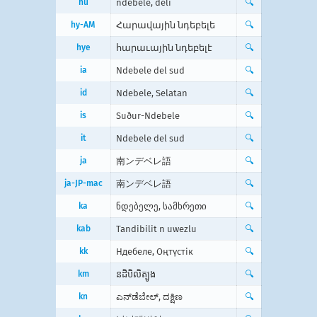
hu
ndebele, déli
🔍
hy-AM
Հարավային նդեբելե
🔍
hye
հարաւային նդեբելէ
🔍
ia
Ndebele del sud
🔍
id
Ndebele, Selatan
🔍
is
Suður-Ndebele
🔍
it
Ndebele del sud
🔍
ja
南ンデベレ語
🔍
ja-JP-mac
南ンデベレ語
🔍
ka
ნდებელე, სამხრეთი
🔍
kab
Tandibilit n uwezlu
🔍
kk
Ндебеле, Оңтүстік
🔍
km
នដិបិលិត្បូង
🔍
kn
ಎನ್‌ಡೆಬೇಲ್, ದಕ್ಷಿಣ
🔍