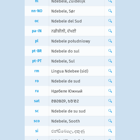
nl
Ndebele, Zuidelijk
🔍
nn-NO
Ndebele, Sør
🔍
oc
Ndebele del Sud
🔍
pa-IN
ਨਡੀਬੀਲੀ, ਦੱਖਣੀ
🔍
pl
Ndebele południowy
🔍
pt-BR
Ndebele do sul
🔍
pt-PT
Ndebele, Sul
🔍
rm
Lingua Ndebee (sid)
🔍
ro
Ndebele de sud
🔍
ru
Ндебеле Южный
🔍
sat
ᱱᱰᱮᱵᱮᱞ, ᱠᱚᱸᱭᱮ
🔍
sc
Ndebele de su sud
🔍
sco
Ndebele, Sooth
🔍
si
එන්ඩිබෙලෙ, දකුණු
🔍