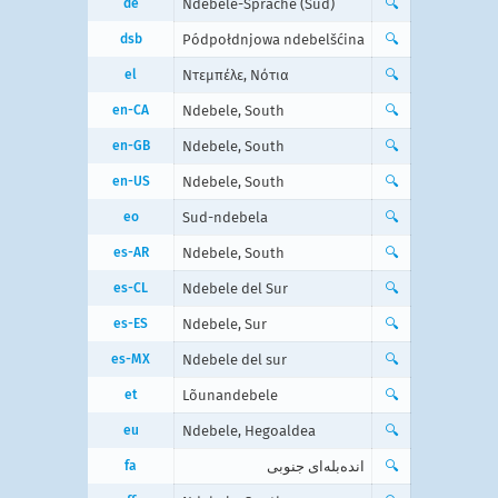
de
Ndebele-Sprache (Süd)
🔍
dsb
Pódpołdnjowa ndebelšćina
🔍
el
Ντεμπέλε, Νότια
🔍
en-CA
Ndebele, South
🔍
en-GB
Ndebele, South
🔍
en-US
Ndebele, South
🔍
eo
Sud-ndebela
🔍
es-AR
Ndebele, South
🔍
es-CL
Ndebele del Sur
🔍
es-ES
Ndebele, Sur
🔍
es-MX
Ndebele del sur
🔍
et
Lõunandebele
🔍
eu
Ndebele, Hegoaldea
🔍
fa
انده‌بله‌ای جنوبی
🔍