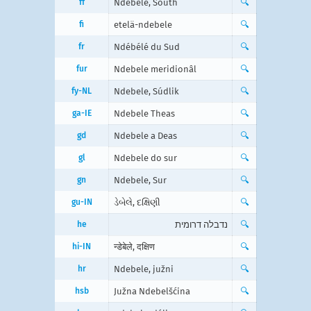
ff
Ndebele, South
🔍
fi
etelä-ndebele
🔍
fr
Ndébélé du Sud
🔍
fur
Ndebele meridionâl
🔍
fy-NL
Ndebele, Súdlik
🔍
ga-IE
Ndebele Theas
🔍
gd
Ndebele a Deas
🔍
gl
Ndebele do sur
🔍
gn
Ndebele, Sur
🔍
gu-IN
ડેબેલે, દક્ષિણી
🔍
he
נדבלה דרומית
🔍
hi-IN
न्डेबेले, दक्षिण
🔍
hr
Ndebele, južni
🔍
hsb
Južna Ndebelšćina
🔍