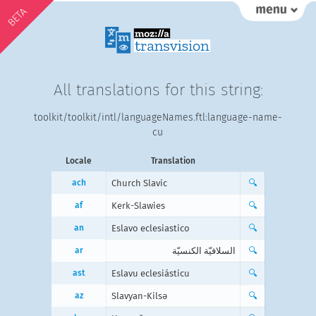
BETA
All translations for this string:
toolkit/toolkit/intl/languageNames.ftl:language-name-
cu
Locale
Translation
ach
Church Slavic
🔍
af
Kerk-Slawies
🔍
an
Eslavo eclesiastico
🔍
ar
السلافيّة الكنسيّة
🔍
ast
Eslavu eclesiásticu
🔍
az
Slavyan-Kilsə
🔍