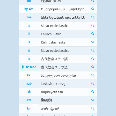
hu
egyházi szláv
🔍
hy-AM
Եկեղեցական սլավոներեն
🔍
hye
եկեղեցական սլաւոներէն
🔍
ia
Slavo ecclesiastic
🔍
id
Church Slavic
🔍
is
Kirkjuslavneska
🔍
it
Slavo ecclesiastico
🔍
ja
古代教会スラブ語
🔍
ja-JP-mac
古代教会スラブ語
🔍
ka
საეკლესიო სლავური
🔍
kab
Taslavit n tmezgida
🔍
kk
Шіркеуславян
🔍
km
ឆឺចស្លាវិច
🔍
kn
ಚರ್ಚ್ ಸ್ಲೆವಾಕ್
🔍