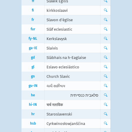
ff
Slawik Egilis
🔍
fi
kirkkoslaavi
🔍
fr
Slavon d’église
🔍
fur
Slâf eclesiastic
🔍
fy-NL
Kerkslavysk
🔍
ga-IE
Slaivis
🔍
gd
Slàbhais na h-Eaglaise
🔍
gl
Eslavo eclesiástico
🔍
gn
Church Slavic
🔍
gu-IN
ચર્ચ સાલ્વિક
🔍
he
סלאבית כנסייתית
🔍
hi-IN
चर्च स्लाविक
🔍
hr
Staroslavenski
🔍
hsb
Cyrkwinosłowjanšćina
🔍