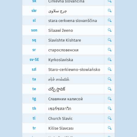
sk
Cirkevná slovančina
🔍
skr
چرچ سلاوی
🔍
sl
stara cerkvena slovanščina
🔍
son
Silaawi žeeno
🔍
sq
Slavishte Kishtare
🔍
sr
старословенски
🔍
sv-SE
Kyrkoslaviska
🔍
szl
Staro-cerkiewno-słowiańsko
🔍
ta
சர்ச் சால்விக்
🔍
te
చర్చ్ స్లావిక్
🔍
tg
Славянии калисоӣ
🔍
th
เชอร์ชสลาวิก
🔍
tl
Church Slavic
🔍
tr
Kilise Slavcası
🔍