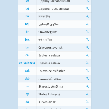
be
Царкоўнаславянская
🔍
bg
Църковнославянски
🔍
bn
চার্চ স্লাভিক
🔍
bqi
اسلاوی کلیسایی
🔍
br
Slavoneg iliz
🔍
brx
चर्च स्लाभिक
🔍
bs
Crkvenoslavenski
🔍
ca
Església eslava
🔍
ca-valencia
Església eslava
🔍
cak
Eslavo eclesiástico
🔍
ckb
سلاڤی کەنیسەیی
🔍
cs
Staroslověnština
🔍
cy
Slafeg Eglwysig
🔍
da
Kirkeslavisk
🔍