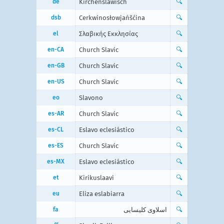
de
Kirchenslawisch
🔍
dsb
Cerkwinosłowjańšćina
🔍
el
Σλαβικής Εκκλησίας
🔍
en-CA
Church Slavic
🔍
en-GB
Church Slavic
🔍
en-US
Church Slavic
🔍
eo
Slavono
🔍
es-AR
Church Slavic
🔍
es-CL
Eslavo eclesiástico
🔍
es-ES
Church Slavic
🔍
es-MX
Eslavo eclesiástico
🔍
et
Kirikuslaavi
🔍
eu
Eliza eslabiarra
🔍
fa
اسلاوی کلیسایی
🔍