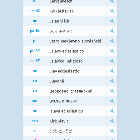
nl
Kerkslavisch
🔍
nn-NO
Kyrkjeslavisk
🔍
oc
Eslau vièlh
🔍
pa-IN
ਚਰਚ ਸਲਾਵਿਕ
🔍
pl
Staro-cerkiewno-słowiański
🔍
pt-BR
Eslavo eclesiástico
🔍
pt-PT
Eslávico Religioso
🔍
rm
Slav ecclesiastic
🔍
ro
Slavonă
🔍
ru
Церковно-славянский
🔍
sat
ᱪᱟᱹᱨᱪ ᱥᱞᱟᱣᱤᱠ
🔍
sc
Islavu eclesiàsticu
🔍
sco
Kirk Slavic
🔍
si
චර්ච් ස්ලැවික්
🔍