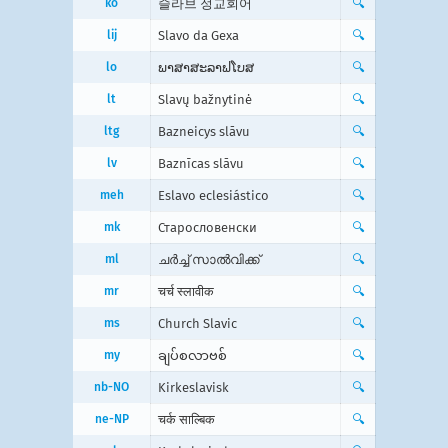
ko
슬라브 정교회어
🔍
lij
Slavo da Gexa
🔍
lo
ພາສາສະລາຟໂບສ
🔍
lt
Slavų bažnytinė
🔍
ltg
Bazneicys slāvu
🔍
lv
Baznīcas slāvu
🔍
meh
Eslavo eclesiástico
🔍
mk
Старословенски
🔍
ml
ചര്‍ച്ച്‌ സാല്‍വിക്ക്‌
🔍
mr
चर्च स्लावीक
🔍
ms
Church Slavic
🔍
my
ချပ်စလာဗစ်
🔍
nb-NO
Kirkeslavisk
🔍
ne-NP
चर्क साल्बिक
🔍