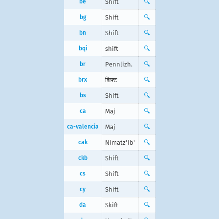
be
Shift
🔍
bg
Shift
🔍
bn
Shift
🔍
bqi
shift
🔍
br
Pennlizh.
🔍
brx
शिफ्ट
🔍
bs
Shift
🔍
ca
Maj
🔍
ca-valencia
Maj
🔍
cak
Nimatz'ib'
🔍
ckb
Shift
🔍
cs
Shift
🔍
cy
Shift
🔍
da
Skift
🔍