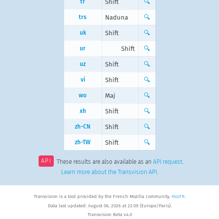
tr
Shift
🔍
trs
Naduna
🔍
uk
Shift
🔍
ur
Shift
🔍
uz
Shift
🔍
vi
Shift
🔍
wo
Maj
🔍
xh
Shift
🔍
zh-CN
Shift
🔍
zh-TW
Shift
🔍
API
These results are also available as an
API request
.
Learn more about the Transvision API
.
Transvision is a tool provided by the French Mozilla community,
MozFR
.
Data last updated: August 06, 2026 at 22:09 (Europe/Paris).
Transvision Beta v4.0