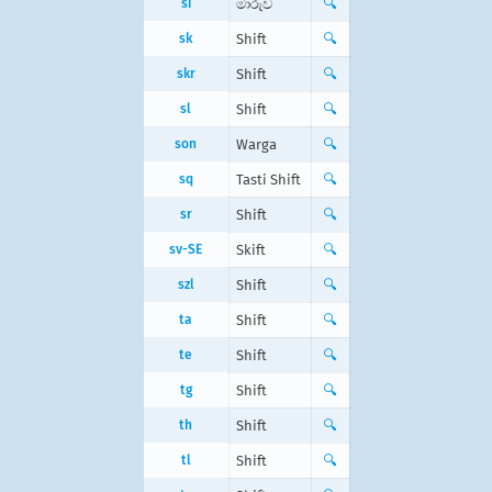
si
මාරුව
🔍
sk
Shift
🔍
skr
Shift
🔍
sl
Shift
🔍
son
Warga
🔍
sq
Tasti Shift
🔍
sr
Shift
🔍
sv-SE
Skift
🔍
szl
Shift
🔍
ta
Shift
🔍
te
Shift
🔍
tg
Shift
🔍
th
Shift
🔍
tl
Shift
🔍