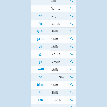
ff
Sift
🔍
fi
Vaihto
🔍
fr
Maj
🔍
fur
Maiusc
🔍
fy-NL
Shift
🔍
ga-IE
Shift
🔍
gd
Shift
🔍
gl
MAIÚS
🔍
gn
Mayús
🔍
gu-IN
Shift
🔍
he
Shift
🔍
hi-IN
Shift
🔍
hr
Shift
🔍
hsb
Umsch
🔍