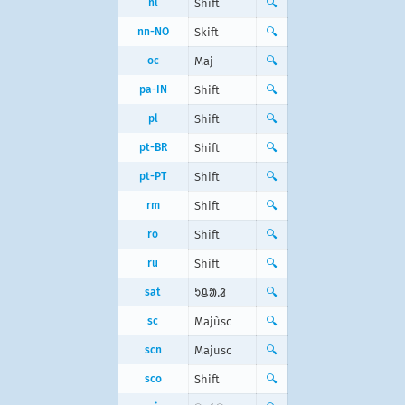
nl
Shift
🔍
nn-NO
Skift
🔍
oc
Maj
🔍
pa-IN
Shift
🔍
pl
Shift
🔍
pt-BR
Shift
🔍
pt-PT
Shift
🔍
rm
Shift
🔍
ro
Shift
🔍
ru
Shift
🔍
sat
ᱩᱪᱟᱹᱲ
🔍
sc
Majùsc
🔍
scn
Majusc
🔍
sco
Shift
🔍