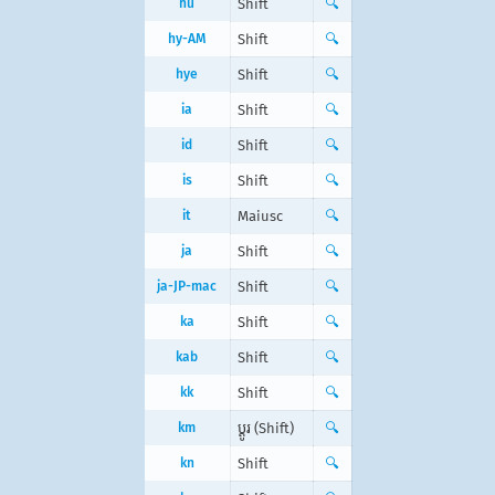
hu
Shift
🔍
hy-AM
Shift
🔍
hye
Shift
🔍
ia
Shift
🔍
id
Shift
🔍
is
Shift
🔍
it
Maiusc
🔍
ja
Shift
🔍
ja-JP-mac
Shift
🔍
ka
Shift
🔍
kab
Shift
🔍
kk
Shift
🔍
km
ប្ដូរ (Shift)
🔍
kn
Shift
🔍