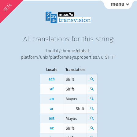
BETA
All translations for this string:
toolkit/chrome/global-
platform/unix/platformKeys.properties:VK_SHIFT
Locale
Translation
ach
Shift
🔍
af
Shift
🔍
an
Mayus
🔍
ar
Shift
🔍
ast
Mayús
🔍
az
Shift
🔍