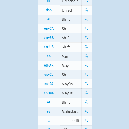
de
Umschalt
🔍
dsb
Umsch
🔍
el
Shift
🔍
en-CA
Shift
🔍
en-GB
Shift
🔍
en-US
Shift
🔍
eo
Maj
🔍
es-AR
May
🔍
es-CL
Shift
🔍
es-ES
Mayús.
🔍
es-MX
Mayús.
🔍
et
Shift
🔍
eu
Maiuskula
🔍
fa
shift
🔍