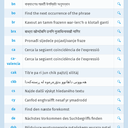
bn
বাক্যাংশের পরবর্তী উপস্থিতি অনুসন্ধান
🔍
bo
Find the next occurrence of the phrase
🔍
br
Kavout an tamm frazenn war-lerc'h o klotañ ganti
🔍
brx
बाथ्रा खोन्दोबनि उननि नुजाथिनायखौ नागिर
🔍
bs
Pronađi sljedeće pojavljivanje fraze
🔍
ca
Cerca la següent coincidència de l'expressió
🔍
ca-
Cerca la següent coincidència de l'expressió
🔍
valencia
cak
Tib'e pa ri jun chik pajtzij xilitäj
🔍
ckb
هەبوونی داهاتوو بدۆزەرەوە لە ڕستەکەدا
🔍
cs
Najde další výskyt hledaného textu
🔍
cy
Canfod enghraifft nesaf yr ymadrodd
🔍
da
Find den næste forekomst
🔍
de
Nächstes Vorkommen des Suchbegriffs finden
🔍
dsb
Pśidujuce wustupowanje pytańskego wuraza pytaś
🔍