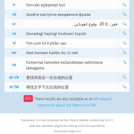
tr
Sonraki eşleşmeyi bul
🔍
uk
Знайти наступне входження фрази
🔍
ur
فقرے کا اگلہ وقوع ڈھونڈیں
🔍
uz
Iboradagi keyingi hodisani topish
🔍
vi
Tìm cụm từ ở phần sau
🔍
wo
Seet beneen kaddu bu ni mel
🔍
Fumanisa isenzeko esilandelayo sebinzana
🔍
xh
lamagama
zh-CN
查找词语后一次出现的位置
🔍
zh-TW
尋找文字下次出現的位置
🔍
API
These results are also available as an
API request
.
Learn more about the Transvision API
.
Transvision is a tool provided by the French Mozilla community,
MozFR
.
Data last updated: August 06, 2026 at 20:09 (Europe/Paris).
Transvision Beta v4.0