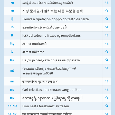
kn
ವಾಕ್ಯದ ಮುಂದಿನ ಇರುವಿಕೆಯನ್ನು ಹುಡುಕು
🔍
ko
지정 문자열에 일치하는 다음 부분을 검색
🔍
lij
Treuva a ripetiçion dòppo do testo da çercâ
🔍
lo
ຊອກຫາຕຳແຫນ່ງຖັດໄປຂອງວະລີ
🔍
lt
Ieškoti tolesnio frazės egzemplioriaus
🔍
ltg
Atrast nuokamū
🔍
lv
Atrast nākamo
🔍
mk
Најди ја следната појава на фразата
🔍
വാചകം വീണ്ടും ആവര്‍ത്തിക്കുന്നത്‌
🔍
ml
കണ്ടെത്തുക\u0020
mr
वाकप्रयोगची पुढील घटना शोधा
🔍
ms
Cari teks frasa berkenaan yang berikut
🔍
my
စကားစုရဲ့ နောက်ထပ် ​ဖြစ်ပွားမှုကို ရှာဖွေပါ
🔍
nb-NO
Finn neste forekomst av frasen
🔍
ne-NP
यस वाक्यांशको पछिल्लो घटना फेला पार्नुहोस्
🔍