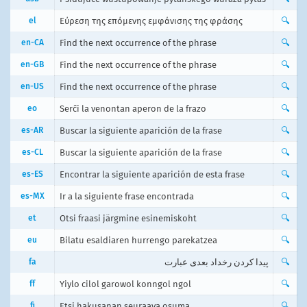
el
Εύρεση της επόμενης εμφάνισης της φράσης
🔍
en-CA
Find the next occurrence of the phrase
🔍
en-GB
Find the next occurrence of the phrase
🔍
en-US
Find the next occurrence of the phrase
🔍
eo
Serĉi la venontan aperon de la frazo
🔍
es-AR
Buscar la siguiente aparición de la frase
🔍
es-CL
Buscar la siguiente aparición de la frase
🔍
es-ES
Encontrar la siguiente aparición de esta frase
🔍
es-MX
Ir a la siguiente frase encontrada
🔍
et
Otsi fraasi järgmine esinemiskoht
🔍
eu
Bilatu esaldiaren hurrengo parekatzea
🔍
fa
پیدا کردن رخداد بعدی عبارت
🔍
ff
Yiylo cilol garowol konngol ngol
🔍
fi
Etsi hakusanan seuraava osuma
🔍