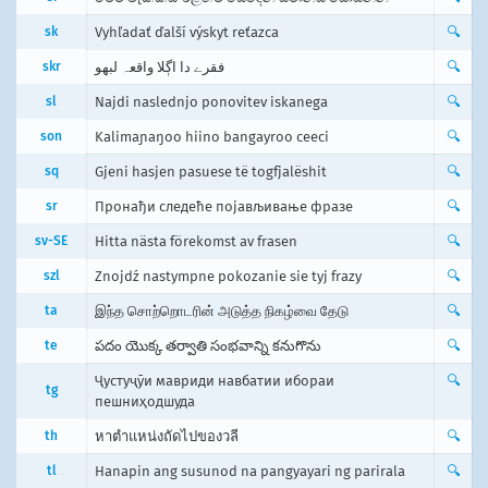
sk
Vyhľadať ďalší výskyt reťazca
🔍
skr
فقرے دا اڳلا واقعہ لبھو
🔍
sl
Najdi naslednjo ponovitev iskanega
🔍
son
Kalimaɲaŋoo hiino bangayroo ceeci
🔍
sq
Gjeni hasjen pasuese të togfjalëshit
🔍
sr
Пронађи следеће појављивање фразе
🔍
sv-SE
Hitta nästa förekomst av frasen
🔍
szl
Znojdź nastympne pokozanie sie tyj frazy
🔍
ta
இந்த சொற்றொடரின் அடுத்த நிகழ்வை தேடு
🔍
te
పదం యొక్క తర్వాతి సంభవాన్ని కనుగొను
🔍
Ҷустуҷӯи мавриди навбатии ибораи
🔍
tg
пешниҳодшуда
th
หาตำแหน่งถัดไปของวลี
🔍
tl
Hanapin ang susunod na pangyayari ng parirala
🔍