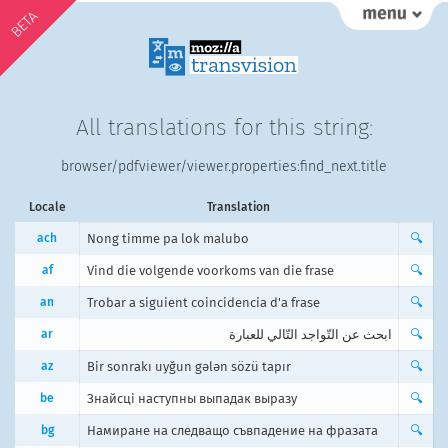
BETA
All translations for this string:
browser/pdfviewer/viewer.properties:find_next.title
Locale
Translation
ach
Nong timme pa lok malubo
🔍
af
Vind die volgende voorkoms van die frase
🔍
an
Trobar a siguient coincidencia d'a frase
🔍
ar
ابحث عن التّواجد التّالي للعبارة
🔍
az
Bir sonrakı uyğun gələn sözü tapır
🔍
be
Знайсці наступны выпадак выразу
🔍
bg
Намиране на следващо съвпадение на фразата
🔍