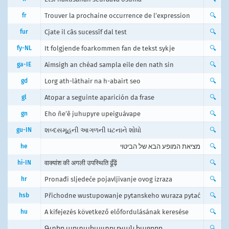
fr
Trouver la prochaine occurrence de l’expression
🔍
fur
Cjate il câs sucessîf dal test
🔍
fy-NL
It folgjende foarkommen fan de tekst sykje
🔍
ga-IE
Aimsigh an chéad sampla eile den nath sin
🔍
gd
Lorg ath-làthair na h-abairt seo
🔍
gl
Atopar a seguinte aparición da frase
🔍
gn
Eho ñe’ẽ juhupyre upeiguávape
🔍
gu-IN
શબ્દસમૂહની આગળની ઘટનાને શોધો
🔍
he
מציאת המופע הבא של הביטוי
🔍
hi-IN
वाक्यांश की अगली उपस्थिति ढूँढ़ें
🔍
hr
Pronađi sljedeće pojavljivanje ovog izraza
🔍
hsb
Přichodne wustupowanje pytanskeho wuraza pytać
🔍
hu
A kifejezés következő előfordulásának keresése
🔍
Գտիր արտահայտության հաջորդ
🔍