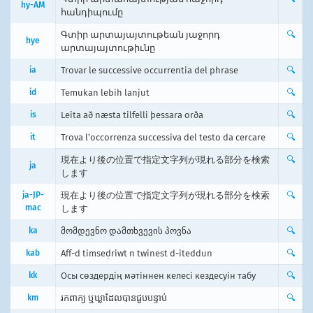
hy-AM
հանդիպումը
Գտիր արտայայտութեան յաջորդ
🔍
hye
արտայայտութիւնը
ia
Trovar le successive occurrentia del phrase
🔍
id
Temukan lebih lanjut
🔍
is
Leita að næsta tilfelli þessara orða
🔍
it
Trova l’occorrenza successiva del testo da cercare
🔍
現在より後の位置で指定文字列が現れる部分を検索
🔍
ja
します
ja-JP-
現在より後の位置で指定文字列が現れる部分を検索
🔍
mac
します
ka
მომდევნო დამთხვევის პოვნა
🔍
kab
Aff-d timseḍriwt n twinest d-iteddun
🔍
kk
Осы сөздердің мәтіннен келесі кездесуін табу
🔍
km
រក​ពាក្យ ឬ​ឃ្លា​ដែល​បាន​ជួប​បន្ទាប់
🔍