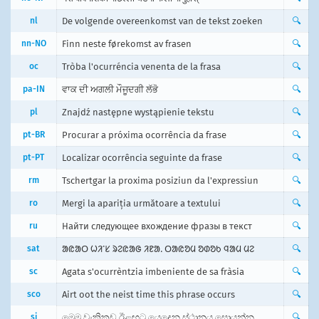
nl
De volgende overeenkomst van de tekst zoeken
🔍
nn-NO
Finn neste førekomst av frasen
🔍
oc
Tròba l'ocurréncia venenta de la frasa
🔍
pa-IN
ਵਾਕ ਦੀ ਅਗਲੀ ਮੌਜੂਦਗੀ ਲੱਭੋ
🔍
pl
Znajdź następne wystąpienie tekstu
🔍
pt-BR
Procurar a próxima ocorrência da frase
🔍
pt-PT
Localizar ocorrência seguinte da frase
🔍
rm
Tschertgar la proxima posiziun da l'expressiun
🔍
ro
Mergi la apariția următoare a textului
🔍
ru
Найти следующее вхождение фразы в текст
🔍
sat
ᱟᱭᱟᱛ ᱦᱤᱸᱥ ᱨᱮᱭᱟᱜ ᱤᱱᱟᱹ ᱛᱟᱭᱚᱢ ᱚᱰᱚᱠ ᱧᱟᱢ ᱢᱮ
🔍
sc
Agata s'ocurrèntzia imbeniente de sa fràsia
🔍
sco
Airt oot the neist time this phrase occurs
🔍
si
මෙම වැකිකඩ ඊළඟට යෙදෙන ස්ථානය සොයන්න
🔍