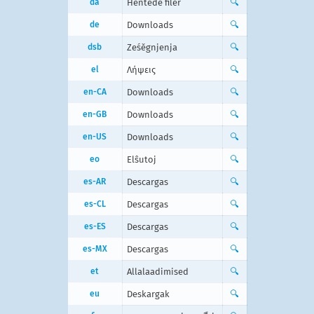
da
Hentede filer
🔍
de
Downloads
🔍
dsb
Ześěgnjenja
🔍
el
Λήψεις
🔍
en-CA
Downloads
🔍
en-GB
Downloads
🔍
en-US
Downloads
🔍
eo
Elŝutoj
🔍
es-AR
Descargas
🔍
es-CL
Descargas
🔍
es-ES
Descargas
🔍
es-MX
Descargas
🔍
et
Allalaadimised
🔍
eu
Deskargak
🔍