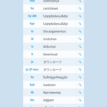
hsb
Sćehnjenja
🔍
hu
Letöltések
🔍
hy-AM
Ներբեռնումներ
🔍
hye
Ներբեռնումներ
🔍
ia
Discargamentos
🔍
id
Unduhan
🔍
is
Niðurhal
🔍
it
Download
🔍
ja
ダウンロード
🔍
ja-JP-mac
ダウンロード
🔍
ka
ჩამოტვირთვები
🔍
kab
Isadaren
🔍
kk
Жүктемелер
🔍
km
ទាញ​យក
🔍