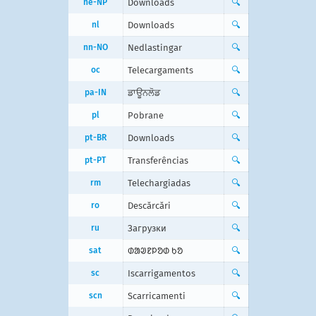
ne-NP
Downloads
🔍
nl
Downloads
🔍
nn-NO
Nedlastingar
🔍
oc
Telecargaments
🔍
pa-IN
ਡਾਊਨਲੋਡ
🔍
pl
Pobrane
🔍
pt-BR
Downloads
🔍
pt-PT
Transferências
🔍
rm
Telechargiadas
🔍
ro
Descărcări
🔍
ru
Загрузки
🔍
sat
ᱰᱟᱣᱱᱞᱚᱰ ᱠᱚ
🔍
sc
Iscarrigamentos
🔍
scn
Scarricamenti
🔍