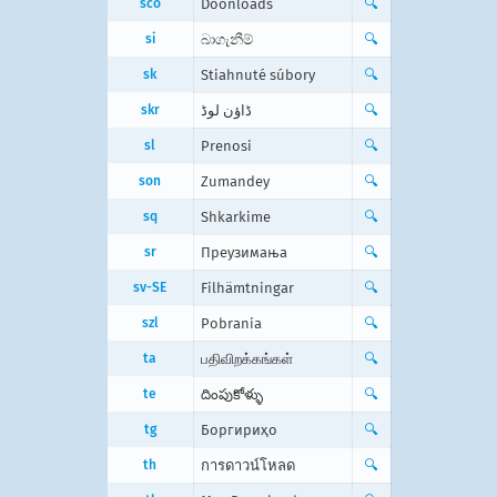
sco
Doonloads
🔍
si
බාගැනීම්
🔍
sk
Stiahnuté súbory
🔍
skr
ڈاؤن لوڈ
🔍
sl
Prenosi
🔍
son
Zumandey
🔍
sq
Shkarkime
🔍
sr
Преузимања
🔍
sv-SE
Filhämtningar
🔍
szl
Pobrania
🔍
ta
பதிவிறக்கங்கள்
🔍
te
దింపుకోళ్ళు
🔍
tg
Боргириҳо
🔍
th
การดาวน์โหลด
🔍