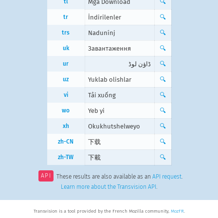
tl
Mga Download
🔍
tr
İndirilenler
🔍
trs
Nadunínj
🔍
uk
Завантаження
🔍
ur
ڈاؤن لوڈ
🔍
uz
Yuklab olishlar
🔍
vi
Tải xuống
🔍
wo
Yeb yi
🔍
xh
Okukhutshelweyo
🔍
zh-CN
下载
🔍
zh-TW
下載
🔍
API
These results are also available as an
API request
.
Learn more about the Transvision API
.
Transvision is a tool provided by the French Mozilla community,
MozFR
.