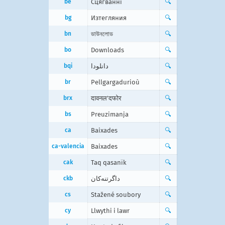
be
Сцягванні
🔍
bg
Изтегляния
🔍
bn
ডাউনলোড
🔍
bo
Downloads
🔍
bqi
دانلودا
🔍
br
Pellgargadurioù
🔍
brx
दावनल'दफोर
🔍
bs
Preuzimanja
🔍
ca
Baixades
🔍
ca-valencia
Baixades
🔍
cak
Taq qasanïk
🔍
ckb
داگرتنەکان
🔍
cs
Stažené soubory
🔍
cy
Llwythi i lawr
🔍