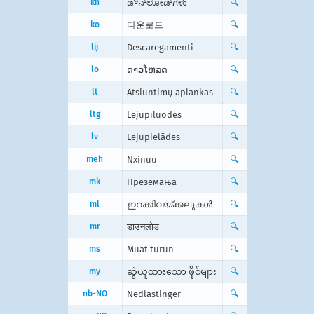
kn
ಡೌನ್‌ಲೋಡ್‌ಗಳು
🔍
ko
다운로드
🔍
lij
Descaregamenti
🔍
lo
ດາວໂຫລດ
🔍
lt
Atsiuntimų aplankas
🔍
ltg
Lejupīluodes
🔍
lv
Lejupielādes
🔍
meh
Nxinuu
🔍
mk
Преземања
🔍
ml
ഇറക്കിവയ്ക്കലുകൾ
🔍
mr
डाउनलोड
🔍
ms
Muat turun
🔍
my
ဆွဲယူထားသော ဖိုင်များ
🔍
nb-NO
Nedlastinger
🔍