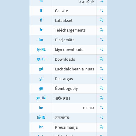
fa
بارگیری‌ها
🔍
ff
Gaawte
🔍
fi
Lataukset
🔍
fr
Téléchargements
🔍
fur
Discjamâts
🔍
fy-NL
Myn downloads
🔍
ga-IE
Downloads
🔍
gd
Luchdaidhean a-nuas
🔍
gl
Descargas
🔍
gn
Ñemboguejy
🔍
gu-IN
ડાઉનલોડ
🔍
he
הורדות
🔍
hi-IN
डाउनलोड
🔍
hr
Preuzimanja
🔍