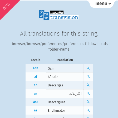
BETA
All translations for this string:
browser/browser/preferences/preferences.ftl:downloads-
folder-name
Locale
Translation
ach
Gam
🔍
af
Aflaaie
🔍
an
Descargas
🔍
ar
التّنزيلات
🔍
ast
Descargues
🔍
az
Endirmələr
🔍