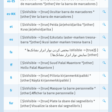
es-ES
de marcadores *[other] Ver la barra de marcadores }
{ $isVisible -> [true] Ocultar barra de marcadores *
🔍
es-MX
[other] Ver la barra de marcadores }
{ $isVisible -> [true] Peida järjehoidjariba *[other]
🔍
et
Kuva järjehoidjariba }
{ $isVisible -> [true] Ezkutatu laster-marken tresna-
🔍
eu
barra *[other] Ikusi laster-marken tresna-barra }
{ $isVisible -> [true] مخفی کردن نوار ابزار نشانک‌ها *
🔍
fa
[other] نمایش نوار ابزار نشانک‌ها }
{ $isVisible -> [true] Suuɗ Palal Maantore *[other]
🔍
ff
Hollu Palal Maantore }
{ $isVisible -> [true] Piilota kirjanmerkkipalkki *
🔍
fi
[other] Näytä kirjanmerkkipalkki }
{ $isVisible -> [true] Masquer la barre personnelle *
🔍
fr
[other] Afficher la barre personnelle }
{ $isVisible -> [true] Plate la sbare dai segnelibris *
🔍
fur
[other] Visualize la sbare dai segnelibris }