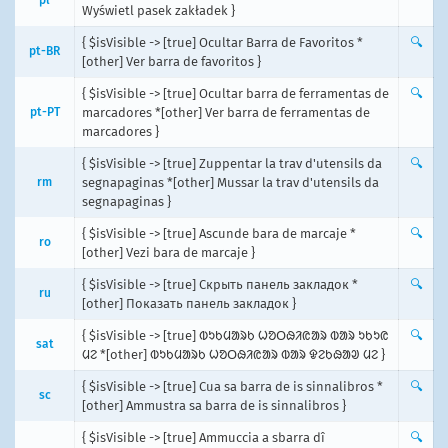
Wyświetl pasek zakładek }
{ $isVisible -> [true] Ocultar Barra de Favoritos *
🔍
pt-BR
[other] Ver barra de favoritos }
{ $isVisible -> [true] Ocultar barra de ferramentas de
🔍
pt-PT
marcadores *[other] Ver barra de ferramentas de
marcadores }
{ $isVisible -> [true] Zuppentar la trav d'utensils da
🔍
rm
segnapaginas *[other] Mussar la trav d'utensils da
segnapaginas }
{ $isVisible -> [true] Ascunde bara de marcaje *
🔍
ro
[other] Vezi bara de marcaje }
{ $isVisible -> [true] Скрыть панель закладок *
🔍
ru
[other] Показать панель закладок }
{ $isVisible -> [true] ᱵᱩᱠᱢᱟᱨᱠ ᱦᱚᱛᱷᱤᱭᱟᱨ ᱵᱟᱨ ᱩᱠᱩᱭ
🔍
sat
ᱢᱮ *[other] ᱵᱩᱠᱢᱟᱨᱠ ᱦᱚᱛᱷᱤᱭᱟᱨ ᱵᱟᱨ ᱫᱮᱠᱷᱟᱣ ᱢᱮ }
{ $isVisible -> [true] Cua sa barra de is sinnalibros *
🔍
sc
[other] Ammustra sa barra de is sinnalibros }
{ $isVisible -> [true] Ammuccia a sbarra dî
🔍