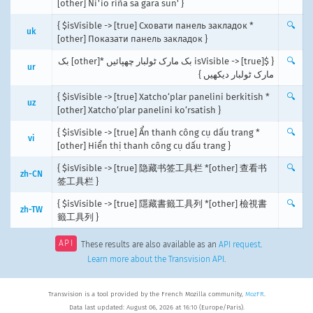
[other] Ni'io riña sa gara sun' }
{ $isVisible -> [true] Сховати панель закладок *
🔍
uk
[other] Показати панель закладок }
{ $isVisible -> [true] بک مارک ٹولبار چھپائیں *[other] بک
🔍
ur
مارک ٹولبار دیکھیں }
{ $isVisible -> [true] Xatcho‘plar panelini berkitish *
🔍
uz
[other] Xatcho‘plar panelini ko‘rsatish }
{ $isVisible -> [true] Ẩn thanh công cụ dấu trang *
🔍
vi
[other] Hiển thị thanh công cụ dấu trang }
{ $isVisible -> [true] 隐藏书签工具栏 *[other] 查看书
🔍
zh-CN
签工具栏 }
{ $isVisible -> [true] 隱藏書籤工具列 *[other] 檢視書
🔍
zh-TW
籤工具列 }
API
These results are also available as an
API request
.
Learn more about the Transvision API
.
Transvision is a tool provided by the French Mozilla community,
MozFR
.
Data last updated: August 06, 2026 at 16:10 (Europe/Paris).