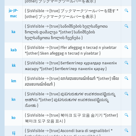
[other] ブックマークツールバーを表示 }
ja-JP-
{ $isVisible -> [true] ブックマークツールバーを隠す *
🔍
mac
[other] ブックマークツールバーを表示 }
{ $isVisible -> [true] სანიშნების ხელსაწყოთა
🔍
ka
ზოლის დამალვა *[other] სანიშნების
ხელსაწყოთა ზოლის ჩვენება }
{ $isVisible -> [true] Ffer afeggag n tecraḍ n yisebtar
🔍
kab
*[other] Sken afeggag n tecraḍ n yisebtar }
{ $isVisible -> [true] Бетбелгілер құралдар панелін
🔍
kk
жасыру *[other] Бетбелгілер панелін қарау }
{ $isVisible -> [true] លាក់របារឧបករណ៍ចំណាំ *[other] មើល​
🔍
km
របារ​ឧបករណ៍​ចំណាំ }
{ $isVisible -> [true] ‍ಪುಟಗುರುತುಗಳ ಉಪಕರಣಪಟ್ಟಿಯನ್ನು
🔍
kn
ಅಡಗಿಸು *[other] ಪುಟಗುರುತುಗಳ ಉಪಕರಣಪಟ್ಟಿಯನ್ನು
ನೋಡು }
{ $isVisible -> [true] 북마크 도구 모음 숨기기 *[other]
🔍
ko
북마크 도구 모음 표시 }
{ $isVisible -> [true] Ascondi bara di segnalibbri *
🔍
lij