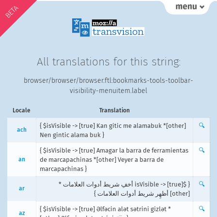
BETA
All translations for this string:
browser/browser/browser.ftl:bookmarks-tools-toolbar-
visibility-menuitem.label
Locale
Translation
{ $isVisible -> [true] Kan gitic me alamabuk *[other]
🔍
ach
Nen gintic alama buk }
{ $isVisible -> [true] Amagar la barra de ferramientas
🔍
an
de marcapachinas *[other] Veyer a barra de
marcapachinas }
{ $isVisible -> [true] أخفِ شريط أدوات العلامات *
🔍
ar
[other] أظهِر شريط أدوات العلامات }
{ $isVisible -> [true] Əlfəcin alət sətrini gizlət *
🔍
az