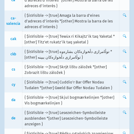
d'adreces d'interès *[other] Mostra la barra de les
adreces d'interès }
{ $isVisible -> [true] Amaga la barra d'eines
🔍
ca-
d'adreces d'interès *[other] Mostra la barra de les
valencia
adreces d'interès }
{ $isVisible -> [true] Tewüx ri Kikajtz'ik taq Yaketal *
🔍
cak
[other] Titz'et rukatz'ik taq yaketal }
{ $isVisible -> [true] توڵامرازی دڵخوازەکان بشارەوە *
🔍
ckb
[other] توڵامرازی دڵخوازەکان ببینە }
{ $isVisible -> [true] Skrýt lištu záložek *[other]
🔍
cs
Zobrazit lištu záložek }
{ $isVisible -> [true] Cuddio'r Bar Offer Nodau
🔍
cy
Tudalen *[other] Gweld Bar Offer Nodau Tudalen }
{ $isVisible -> [true] Skjul bogmærkelinjen *[other]
🔍
da
Vis bogmærkelinjen }
{ $isVisible -> [true] Lesezeichen-Symbolleiste
🔍
de
ausblenden *[other] Lesezeichen-Symbolleiste
anzeigen }
{ $isVisible -> [true] Rědku cytańskich znamjenjow
🔍