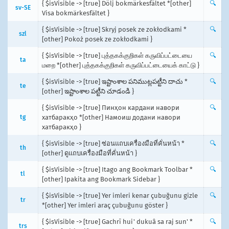
{ $isVisible -> [true] Dölj bokmärkesfältet *[other]
🔍
sv-SE
Visa bokmärkesfältet }
{ $isVisible -> [true] Skryj posek ze zokłodkami *
🔍
szl
[other] Pokoż posek ze zokłodkami }
{ $isVisible -> [true] புத்தகக்குறிகள் கருவிப்பட்டையை
🔍
ta
மறை *[other] புத்தகக்குறிகள் கருவிப்பட்டையைக் காட்டு }
{ $isVisible -> [true] ఇష్టాంశాల పనిముట్లపట్టీని దాచు *
🔍
te
[other] ఇష్టాంశాల పట్టీని చూడండి }
{ $isVisible -> [true] Пинҳон кардани навори
🔍
tg
хатбаракҳо *[other] Намоиш додани навори
хатбаракҳо }
{ $isVisible -> [true] ซ่อนแถบเครื่องมือที่คั่นหน้า *
🔍
th
[other] ดูแถบเครื่องมือที่คั่นหน้า }
{ $isVisible -> [true] Itago ang Bookmark Toolbar *
🔍
tl
[other] Ipakita ang Bookmark Sidebar }
{ $isVisible -> [true] Yer imleri kenar çubuğunu gizle
🔍
tr
*[other] Yer imleri araç çubuğunu göster }
{ $isVisible -> [true] Gachrī hui' dukuâ sa raj sun' *
🔍
trs