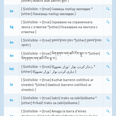
[other] Əlfəcin alət sətrini gör }
{ $isVisible -> [true] Схаваць паліцу закладак *
🔍
be
[other] Паказаць паліцу закладак }
{ $isVisible -> [true] Скриване на страничната
🔍
bg
лента с отметки *[other] Показване на лентата с
отметки }
{ $isVisible -> [true] বুকমার্ক টুলবার লুকাও *[other] বুকমার্ক টুলবার
🔍
bn
প্রদর্শন }
{ $isVisible -> [true] ཡིག་རྟགས་ལག་ཆའི་ངོས་སྐུང་པ *[other]
🔍
bo
ཡིག་རྟགས་ལག་ཆའི་ངོས་ལྟ་བ }
{ $isVisible -> [true] بؽڌار کردن نوار ٱوزار نشووکا *
🔍
bqi
[other] دیاری کردن نوار ٱوزار نشووکا }
{ $isVisible -> [true] Kuzhat barrenn ostilhoù ar
🔍
br
sinedoù *[other] Gwelout barrenn ostilhoù ar
sinedoù }
{ $isVisible -> [true] Sakrij traku sa zabilješkama *
🔍
bs
[other] Prikaži traku sa zabilješkama }
{ $isVisible -> [true] Amaga la barra d'eines
🔍
ca