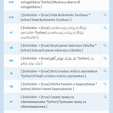
scn
nzingalibbra *[other] Mustra a sbarra dî
nzingalibbra }
{ $isVisible -> [true] Hide Buikmerks Toolbaur *
🔍
sco
[other] View Buikmerks Toolbaur }
{ $isVisible -> [true] පොත්යොමු මෙවලම් තීරුව
🔍
si
සඟවන්න *[other] පොත්යොමු මෙවලම් තීරුව
පෙන්වන්න }
{ $isVisible -> [true] Skryť panel nástrojov Záložky *
🔍
sk
[other] Zobraziť panel nástrojov Záložky }
{ $isVisible -> [true] بک مارک ٹولبار لُکاؤ *[other] بک
🔍
skr
مارک ٹولبار ݙیکھو }
{ $isVisible -> [true] Skrij orodno vrstico zaznamkov
🔍
sl
*[other] Prikaži orodno vrstico zaznamkov }
{ $isVisible -> [true] Fshihe Panelin e Faqerojtësve *
🔍
sq
[other] Shihni Panel Faqerojtësish }
{ $isVisible -> [true] Сакриј траку са
🔍
sr
обележивачима *[other] Прикажи траку са
обележивачима }