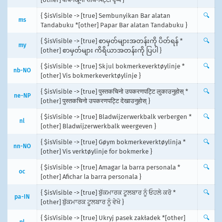
{ $isVisible -> [true] Sembunyikan Bar alatan
🔍
ms
Tandabuku *[other] Papar Bar alatan Tandabuku }
{ $isVisible -> [true] စာမှတ်များအတန်းကို ပိတ်ရန် *
🔍
my
[other] စာမှတ်များ ကိရိယာအတန်းကို ပြပါ }
{ $isVisible -> [true] Skjul bokmerkeverktøylinje *
🔍
nb-NO
[other] Vis bokmerkeverktøylinje }
{ $isVisible -> [true] पुस्तकचिनो उपकरणपट्टि लुकाउनुहोस् *
🔍
ne-NP
[other] पुस्तकचिनो उपकरणपट्टि देखाउनुहोस् }
{ $isVisible -> [true] Bladwijzerwerkbalk verbergen *
🔍
nl
[other] Bladwijzerwerkbalk weergeven }
{ $isVisible -> [true] Gøym bokmerkeverktøylinja *
🔍
nn-NO
[other] Vis verktøylinje for bokmerke }
{ $isVisible -> [true] Amagar la barra personala *
🔍
oc
[other] Afichar la barra personala }
{ $isVisible -> [true] ਬੁੱਕਮਾਰਕ ਟੂਲਬਾਰ ਨੂੰ ਓਹਲੇ ਕਰੋ *
🔍
pa-IN
[other] ਬੁੱਕਮਾਰਕ ਟੂਲਬਾਰ ਨੂੰ ਵੇਖੋ }
{ $isVisible -> [true] Ukryj pasek zakładek *[other]
🔍
pl