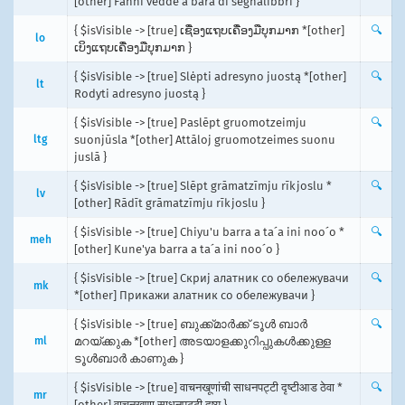
[other] Fanni vedde a bara di segnalibbri }
{ $isVisible -> [true] ເຊື່ອງແຖບເຄື່ອງມືບຸກມາກ *[other]
🔍
lo
ເບິງແຖບເຄື່ອງມືບຸກມາກ }
{ $isVisible -> [true] Slėpti adresyno juostą *[other]
🔍
lt
Rodyti adresyno juostą }
{ $isVisible -> [true] Paslēpt gruomotzeimju
🔍
ltg
suonjūsla *[other] Attāloj gruomotzeimes suonu
juslā }
{ $isVisible -> [true] Slēpt grāmatzīmju rīkjoslu *
🔍
lv
[other] Rādīt grāmatzīmju rīkjoslu }
{ $isVisible -> [true] Chiyu'u barra a ta´a ini noo´o *
🔍
meh
[other] Kune'ya barra a ta´a ini noo´o }
{ $isVisible -> [true] Скриј алатник со обележувачи
🔍
mk
*[other] Прикажи алатник со обележувачи }
{ $isVisible -> [true] ബുക്ക്മാർക്ക് ടൂൾ ബാർ
🔍
ml
മറയ്ക്കുക *[other] അടയാളക്കുറിപ്പുകള്‍ക്കുള്ള
ടൂള്‍ബാര്‍ കാണുക }
{ $isVisible -> [true] वाचनखूणांची साधनपट्टी दृष्टीआड ठेवा *
🔍
mr
[other] वाचनखूणा साधनपट्टी दृष्य }