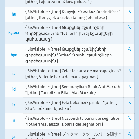
[other] Lajstu zapołožkow pokazać }
{ $isVisible -> [true] Könyvjelző eszköztár elrejtése *
🔍
hu
[other] Könyvjelző eszköztár megjelenítése }
{ $isVisible -> [true] Թաքցնել Էջանիշերի
🔍
hy-AM
Գործիքագոտին *[other] Դիտել էջանիշերի
վահանակը }
{ $isVisible -> [true] Թաքցնել էջանիշների
🔍
hye
գործեգաւտին *[other] Դիտել էջանիշների
գործեգաւտին }
{ $isVisible -> [true] Celar le barra de marcapaginas *
🔍
ia
[other] Vider le barra de marcapaginas }
{ $isVisible -> [true] Sembunyikan Bilah Alat Markah
🔍
id
*[other] Tampilkan Bilah Alat Markah }
{ $isVisible -> [true] Fela bókamerkjastiku *[other]
🔍
is
Skoða bókamerkjastiku }
{ $isVisible -> [true] Nascondi la barra dei segnalibri
🔍
it
*[other] Visualizza la barra dei segnalibri }
{ $isVisible -> [true] ブックマークツールバーを隠す *
🔍
ja