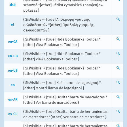
dsb
schowaś *[other] Rědku cytańskich znamjenjow
pokazaś }
{ $isVisible -> [true] Απόκρυψη γραμμής
🔍
el
σελιδοδεικτών *[other] Προβολή γραμμής
σελιδοδεικτών }
{ $isVisible -> [true] Hide Bookmarks Toolbar *
🔍
en-CA
[other] View Bookmarks Toolbar }
{ $isVisible -> [true] Hide Bookmarks Toolbar *
🔍
en-GB
[other] View Bookmarks Toolbar }
{ $isVisible -> [true] Hide Bookmarks Toolbar *
🔍
en-US
[other] View Bookmarks Toolbar }
{ $isVisible -> [true] Kaŝi ilaron de legosignoj *
🔍
eo
[other] Montri ilaron de legosignoj }
{ $isVisible -> [true] Ocultar barra de marcadores *
🔍
es-AR
[other] Ver barra de marcadores }
{ $isVisible -> [true] Ocultar barra de herramientas
🔍
es-CL
de marcadores *[other] Ver barra de marcadores }
{ $isVisible -> [true] Ocultar barra de herramientas
🔍