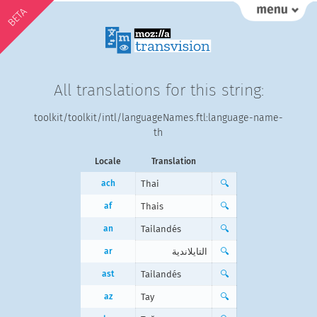
BETA
All translations for this string:
toolkit/toolkit/intl/languageNames.ftl:language-name-
th
Locale
Translation
ach
Thai
🔍
af
Thais
🔍
an
Tailandés
🔍
ar
التايلاندية
🔍
ast
Tailandés
🔍
az
Tay
🔍