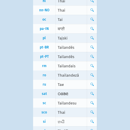
nl
Thai
🔍
nn-NO
Thai
🔍
oc
Tai
🔍
pa-IN
ਥਾਈ
🔍
pl
Tajski
🔍
pt-BR
Tailandês
🔍
pt-PT
Tailandês
🔍
rm
Tailandais
🔍
ro
Thailandeză
🔍
ru
Таи
🔍
sat
ᱛᱷᱟᱭ
🔍
sc
Tailandesu
🔍
sco
Thai
🔍
si
තායි
🔍