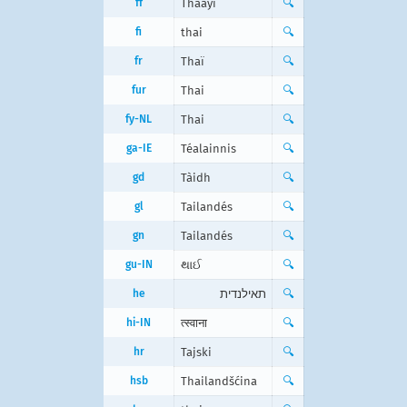
ff
Thaayi
🔍
fi
thai
🔍
fr
Thaï
🔍
fur
Thai
🔍
fy-NL
Thai
🔍
ga-IE
Téalainnis
🔍
gd
Tàidh
🔍
gl
Tailandés
🔍
gn
Tailandés
🔍
gu-IN
થાઈ
🔍
he
תאילנדית
🔍
hi-IN
त्स्वाना
🔍
hr
Tajski
🔍
hsb
Thailandšćina
🔍