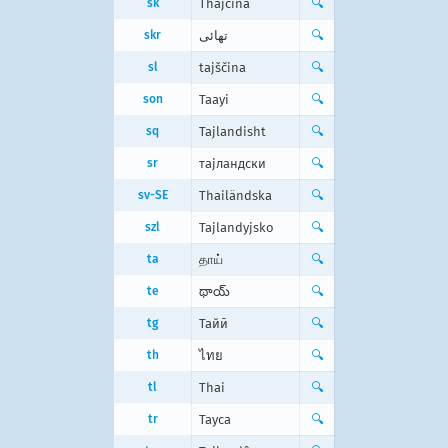
sk
Thajčina
🔍
skr
تھائی
🔍
sl
tajščina
🔍
son
Taayi
🔍
sq
Tajlandisht
🔍
sr
тајландски
🔍
sv-SE
Thailändska
🔍
szl
Tajlandyjsko
🔍
ta
தாய்
🔍
te
థాయ్
🔍
tg
Тайӣ
🔍
th
ไทย
🔍
tl
Thai
🔍
tr
Tayca
🔍