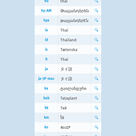
hu
thai
🔍
hy-AM
Թայլանդերեն
🔍
hye
թայլանդերէն
🔍
ia
Thai
🔍
id
Thailand
🔍
is
Tælenska
🔍
it
Thai
🔍
ja
タイ語
🔍
ja-JP-mac
タイ語
🔍
ka
ტაილანდური
🔍
kab
Taṭaylant
🔍
kk
Тай
🔍
km
ថៃ
🔍
kn
ತಾಯ್
🔍