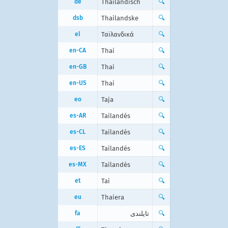
de
Thailändisch
🔍
dsb
Thailandske
🔍
el
Ταϊλανδικά
🔍
en-CA
Thai
🔍
en-GB
Thai
🔍
en-US
Thai
🔍
eo
Taja
🔍
es-AR
Tailandés
🔍
es-CL
Tailandés
🔍
es-ES
Tailandés
🔍
es-MX
Tailandés
🔍
et
Tai
🔍
eu
Thaiera
🔍
fa
تایلندی
🔍