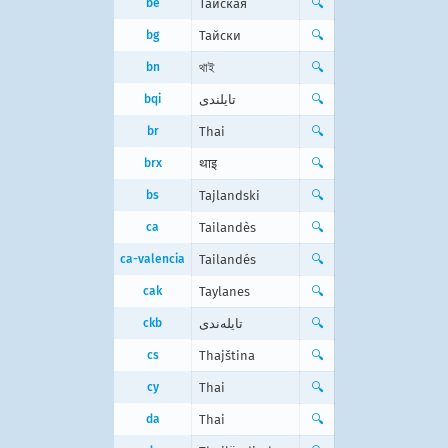
be
Тайская
🔍
bg
Тайски
🔍
bn
থাই
🔍
bqi
تایلندی
🔍
br
Thai
🔍
brx
थाइ
🔍
bs
Tajlandski
🔍
ca
Tailandès
🔍
ca-valencia
Tailandés
🔍
cak
Taylanes
🔍
ckb
تایلەندی
🔍
cs
Thajština
🔍
cy
Thai
🔍
da
Thai
🔍