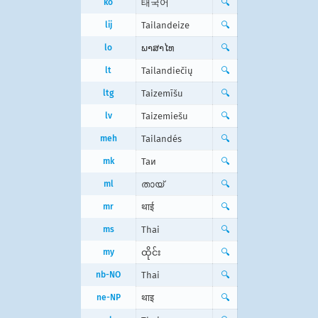
ko
태국어
🔍
lij
Tailandeize
🔍
lo
ພາສາໄທ
🔍
lt
Tailandiečių
🔍
ltg
Taizemīšu
🔍
lv
Taizemiešu
🔍
meh
Tailandés
🔍
mk
Таи
🔍
ml
തായ്‌
🔍
mr
थाई
🔍
ms
Thai
🔍
my
ထိုင်း
🔍
nb-NO
Thai
🔍
ne-NP
थाइ
🔍