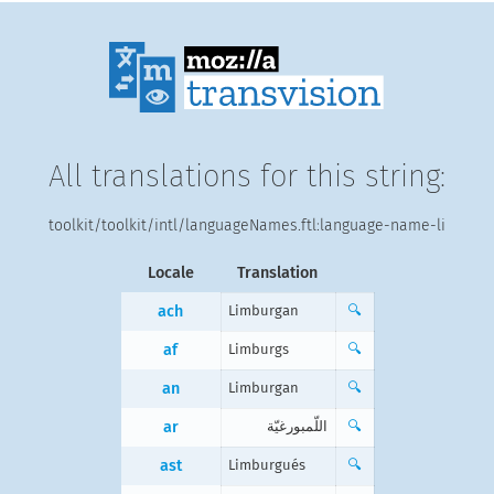
All translations for this string:
toolkit/toolkit/intl/languageNames.ftl:language-name-li
Locale
Translation
ach
Limburgan
🔍
af
Limburgs
🔍
an
Limburgan
🔍
ar
اللّمبورغيّة
🔍
ast
Limburgués
🔍