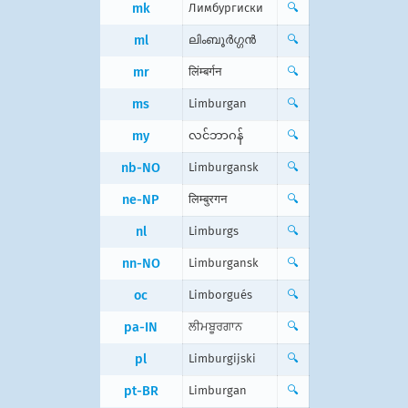
mk
Лимбургиски
🔍
ml
ലിംബൂര്‍ഗ്ഗന്‍
🔍
mr
लिंम्बर्गन
🔍
ms
Limburgan
🔍
my
လင်ဘာဂန်
🔍
nb-NO
Limburgansk
🔍
ne-NP
लिम्बुरगन
🔍
nl
Limburgs
🔍
nn-NO
Limburgansk
🔍
oc
Limborgués
🔍
pa-IN
ਲੀਮਬੂਰਗਾਨ
🔍
pl
Limburgijski
🔍
pt-BR
Limburgan
🔍