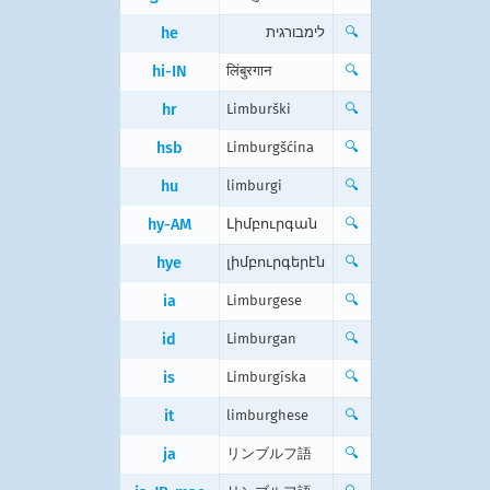
he
לימבורגית
🔍
hi-IN
लिंबुरगान
🔍
hr
Limburški
🔍
hsb
Limburgšćina
🔍
hu
limburgi
🔍
hy-AM
Լիմբուրգան
🔍
hye
լիմբուրգերէն
🔍
ia
Limburgese
🔍
id
Limburgan
🔍
is
Limburgíska
🔍
it
limburghese
🔍
ja
リンブルフ語
🔍