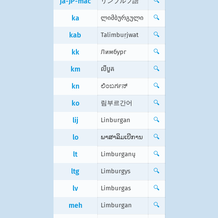
ja-JP-mac
リンブルフ語
🔍
ka
ლიმბურგული
🔍
kab
Talimbuṛjwat
🔍
kk
Лимбург
🔍
km
លីបួគ
🔍
kn
ಲಿಂಬರ್ಗನ್
🔍
ko
림부르간어
🔍
lij
Linburgan
🔍
lo
ພາສາລິມເບີການ
🔍
lt
Limburganų
🔍
ltg
Limburgys
🔍
lv
Limburgas
🔍
meh
Limburgan
🔍