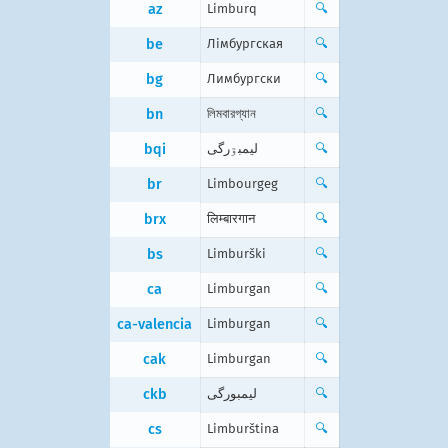
az
Limburq
🔍
be
Лімбургская
🔍
bg
Лимбургски
🔍
bn
লিমবারগ্যান
🔍
bqi
لیمبۊرگی
🔍
br
Limbourgeg
🔍
brx
लिम्बारगान
🔍
bs
Limburški
🔍
ca
Limburgan
🔍
ca-valencia
Limburgan
🔍
cak
Limburgan
🔍
ckb
لیمبورگی
🔍
cs
Limburština
🔍