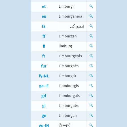
et
Limburgi
🔍
eu
Limburganera
🔍
fa
لیمبورگی
🔍
ff
Limburgan
🔍
fi
limburg
🔍
fr
Limbourgeois
🔍
fur
Limburghês
🔍
fy-NL
Limburgsk
🔍
ga-IE
Liombuirgis
🔍
gd
Liomburgais
🔍
gl
Limburgués
🔍
gn
Limburgan
🔍
gu-IN
લિમ્બુર્ગી
🔍