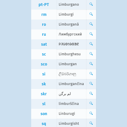
pt-PT
Limburgano
🔍
rm
Limburgi
🔍
ro
Limburgană
🔍
ru
Лимбургский
🔍
sat
ᱞᱤᱢᱵᱩᱨᱜᱟᱱ
🔍
sc
Limburghesu
🔍
sco
Limburgan
🔍
si
ලිම්බර්ගානු
🔍
sk
Limburgančina
🔍
skr
لم برگن
🔍
sl
limburščina
🔍
son
Linburugi
🔍
sq
Limburgisht
🔍