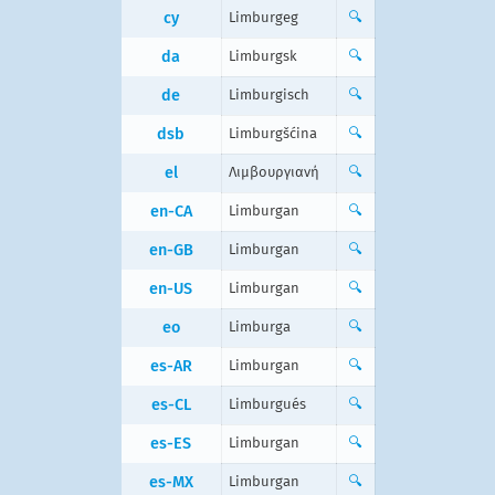
cy
Limburgeg
🔍
da
Limburgsk
🔍
de
Limburgisch
🔍
dsb
Limburgšćina
🔍
el
Λιμβουργιανή
🔍
en-CA
Limburgan
🔍
en-GB
Limburgan
🔍
en-US
Limburgan
🔍
eo
Limburga
🔍
es-AR
Limburgan
🔍
es-CL
Limburgués
🔍
es-ES
Limburgan
🔍
es-MX
Limburgan
🔍