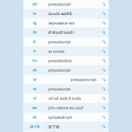
szl
presubscript
🔍
te
ముందు ఉపలిపి
🔍
tg
зернависи чап
🔍
th
ตัวห้อยด้านหน้า
🔍
tl
presubscript
🔍
tr
as öncesi
🔍
trs
presubíndice
🔍
uk
presubscript
🔍
ur
presuperscript
🔍
uz
presubscript
🔍
vi
chỉ số dưới ở trước
🔍
wo
jiitu mbind mu suuf
🔍
xh
iprisabskripti
🔍
zh-CN
前下标
🔍