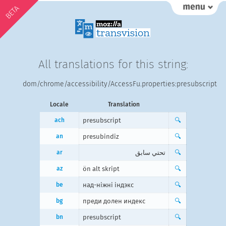
BETA
All translations for this string:
dom/chrome/accessibility/AccessFu.properties:presubscript
Locale
Translation
ach
presubscript
🔍
an
presubindiz
🔍
ar
تحتي سابق
🔍
az
ön alt skript
🔍
be
над-ніжні індэкс
🔍
bg
преди долен индекс
🔍
bn
presubscript
🔍