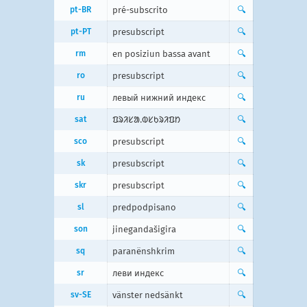
pt-BR
pré-subscrito
🔍
pt-PT
presubscript
🔍
rm
en posiziun bassa avant
🔍
ro
presubscript
🔍
ru
левый нижний индекс
🔍
sat
ᱯᱨᱤᱥᱟᱹᱵᱥᱠᱨᱤᱯᱴ
🔍
sco
presubscript
🔍
sk
presubscript
🔍
skr
presubscript
🔍
sl
predpodpisano
🔍
son
jinegandašigira
🔍
sq
paranënshkrim
🔍
sr
леви индекс
🔍
sv-SE
vänster nedsänkt
🔍