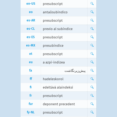
en-US
presubscript
🔍
eo
antaŭsubindico
🔍
es-AR
presubscript
🔍
es-CL
previo al subíndice
🔍
es-ES
presubscript
🔍
es-MX
presubíndice
🔍
et
presubscript
🔍
eu
a azpi-indizea
🔍
fa
پیش‌زیرنگاشت
🔍
ff
hadeleskorol
🔍
fi
edeltävä alaindeksi
🔍
fr
presubscript
🔍
fur
deponent precedent
🔍
fy-NL
presubscript
🔍