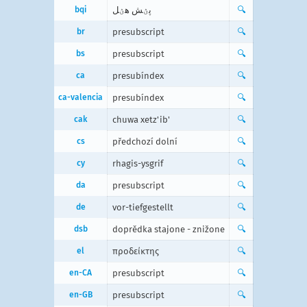
bqi
پؽش هؽل
🔍
br
presubscript
🔍
bs
presubscript
🔍
ca
presubíndex
🔍
ca-valencia
presubíndex
🔍
cak
chuwa xetz'ib'
🔍
cs
předchozí dolní
🔍
cy
rhagis-ysgrif
🔍
da
presubscript
🔍
de
vor-tiefgestellt
🔍
dsb
doprědka stajone - znižone
🔍
el
προδείκτης
🔍
en-CA
presubscript
🔍
en-GB
presubscript
🔍