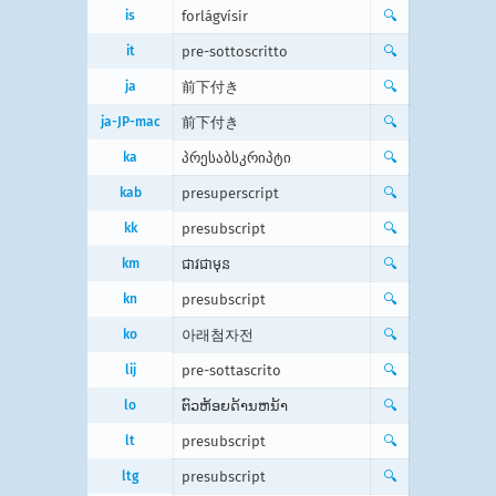
is
forlágvísir
🔍
it
pre-sottoscritto
🔍
ja
前下付き
🔍
ja-JP-mac
前下付き
🔍
ka
პრესაბსკრიპტი
🔍
kab
presuperscript
🔍
kk
presubscript
🔍
km
ជាវ​ជា​មុន
🔍
kn
presubscript
🔍
ko
아래첨자전
🔍
lij
pre-sottascrito
🔍
lo
ຕົວຫ້ອຍດ້ານຫນ້າ
🔍
lt
presubscript
🔍
ltg
presubscript
🔍