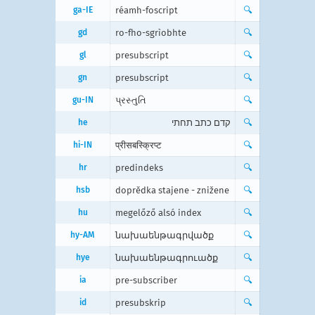
ga-IE
réamh-foscript
🔍
gd
ro-fho-sgrìobhte
🔍
gl
presubscript
🔍
gn
presubscript
🔍
gu-IN
પ્રસ્તુતિ
🔍
he
קדם כתב תחתי
🔍
hi-IN
प्रीसबस्क्रिप्ट
🔍
hr
predindeks
🔍
hsb
doprědka stajene - znižene
🔍
hu
megelőző alsó index
🔍
hy-AM
նախաենթագրվածք
🔍
hye
նախաենթագրուածք
🔍
ia
pre-subscriber
🔍
id
presubskrip
🔍